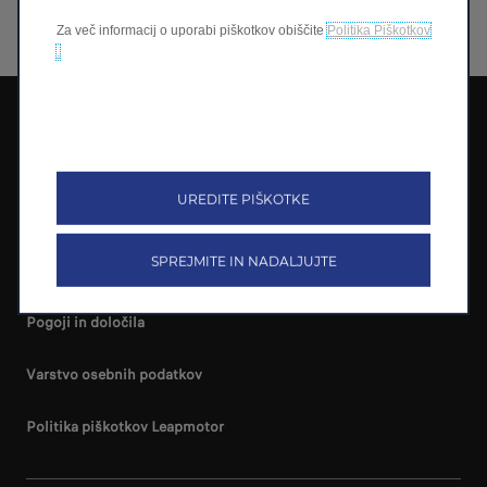
Za več informacij o uporabi piškotkov obiščite
Politika Piškotkov
.
Leapmotor International B.V.
Zakon o podatkih
UREDITE PIŠKOTKE
Poraba in emisije
SPREJMITE IN NADALJUJTE
Nastavitve piškotkov
Pogoji in določila
Varstvo osebnih podatkov
Politika piškotkov Leapmotor