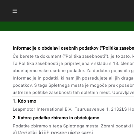
Informacije o obdelavi osebnih podatkov ("Politika zasebn
Če berete ta dokument ("Politika zasebnosti"), je to zato,
Ta Politika zasebnosti je pripravljena v skladu s 13. čl
obdelujemo vaše osebne podatke. Za dodatna pojasnila gle
Informacije in podatki, ki nam jih posredujete ali jih dr
podatkov. S tega Spletnega mesta je mogoče prek posebni
ustrezne politike zasebnosti teh spletnih mest. Upravljav
1. Kdo smo
Leapmotor International B.V., Taurusavenue 1, 2132LS Hoof
2. Katere podatke zbiramo in obdelujemo
Podatke zbiramo s tega Spletnega mesta. Zbrani podatki i
a) Podatki, ki jih posredujete sami