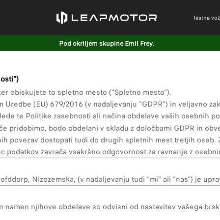
Testna vož
Pod okriljem skupine Emil Frey.
osti")
 ker obiskujete to spletno mesto ("Spletno mesto").
enom Uredbe (EU) 679/2016 (v nadaljevanju "GDPR") in veljavno z
de te Politike zasebnosti ali načina obdelave vaših osebnih p
ugače pridobimo, bodo obdelani v skladu z določbami GDPR in obve
h povezav dostopati tudi do drugih spletnih mest tretjih oseb
ec podatkov zavrača vsakršno odgovornost za ravnanje z osebnimi
ddorp, Nizozemska, (v nadaljevanju tudi "mi" ali "nas") je upra
n namen njihove obdelave so odvisni od nastavitev vašega brskal