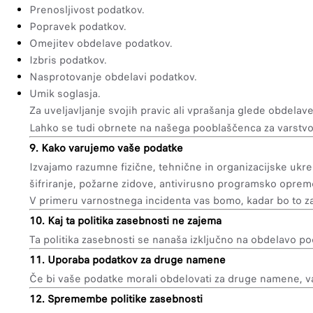
Prenosljivost podatkov.
Popravek podatkov.
Omejitev obdelave podatkov.
Izbris podatkov.
Nasprotovanje obdelavi podatkov.
Umik soglasja.
Za uveljavljanje svojih pravic ali vprašanja glede obdela
Lahko se tudi obrnete na našega pooblaščenca za varstvo 
9. Kako varujemo vaše podatke
Izvajamo razumne fizične, tehnične in organizacijske ukr
šifriranje, požarne zidove, antivirusno programsko opre
V primeru varnostnega incidenta vas bomo, kadar bo to za
10. Kaj ta politika zasebnosti ne zajema
Ta politika zasebnosti se nanaša izključno na obdelavo po
11. Uporaba podatkov za druge namene
Če bi vaše podatke morali obdelovati za druge namene, 
12. Spremembe politike zasebnosti