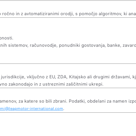
očno in z avtomatiziranimi orodji, s pomočjo algoritmov, ki anal
nosti.
h sistemov, računovodje, ponudniki gostovanja, banke, zavaro
urisdikcije, vključno z EU, ZDA, Kitajsko ali drugimi državami, kj
no zakonodajo in z ustreznimi zaščitnimi ukrepi.
menov, za katere so bili zbrani. Podatki, obdelani za namen izpo
.
pmi@leapmotor-international.com