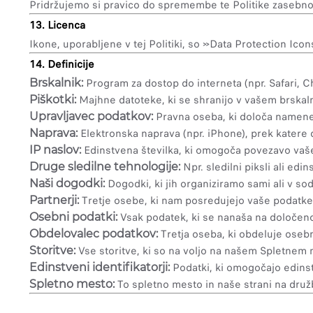
Pridržujemo si pravico do spremembe te Politike zaseb
13. Licenca
Ikone, uporabljene v tej Politiki, so »Data Protection I
14. Definicije
Program za dostop do interneta (npr. Safari, C
Brskalnik:
Majhne datoteke, ki se shranijo v vašem brskaln
Piškotki:
Pravna oseba, ki določa namene
Upravljavec podatkov:
Elektronska naprava (npr. iPhone), prek katere
Naprava:
Edinstvena številka, ki omogoča povezavo vaš
IP naslov:
Npr. sledilni piksli ali edins
Druge sledilne tehnologije:
Dogodki, ki jih organiziramo sami ali v sod
Naši dogodki:
Tretje osebe, ki nam posredujejo vaše podatke
Partnerji:
Vsak podatek, ki se nanaša na določeno 
Osebni podatki:
Tretja oseba, ki obdeluje oseb
Obdelovalec podatkov:
Vse storitve, ki so na voljo na našem Spletnem 
Storitve:
Podatki, ki omogočajo edinstv
Edinstveni identifikatorji:
To spletno mesto in naše strani na družbe
Spletno mesto: