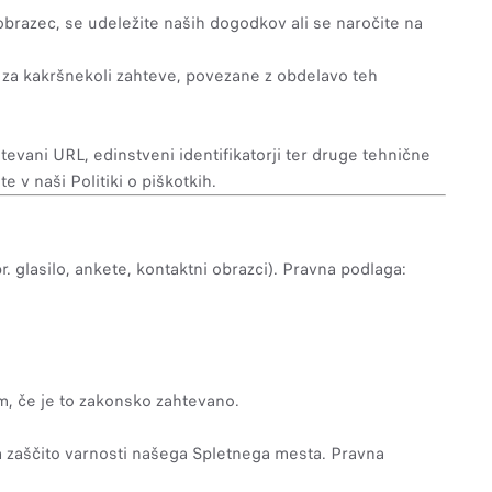
brazec, se udeležite naših dogodkov ali se naročite na
 za kakršnekoli zahteve, povezane z obdelavo teh
evani URL, edinstveni identifikatorji ter druge tehnične
 v naši Politiki o piškotkih.
 glasilo, ankete, kontaktni obrazci). Pravna podlaga:
, če je to zakonsko zahtevano.
a zaščito varnosti našega Spletnega mesta. Pravna