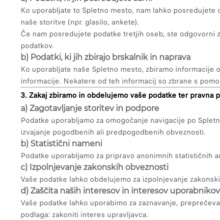
Ko uporabljate to Spletno mesto, nam lahko posredujete o
naše storitve (npr. glasilo, ankete).
Če nam posredujete podatke tretjih oseb, ste odgovorni z
podatkov.
b) Podatki, ki jih zbirajo brskalnik in naprava
Ko uporabljate naše Spletno mesto, zbiramo informacije o v
informacije. Nekatere od teh informacij so zbrane s pomočjo
3. Zakaj zbiramo in obdelujemo vaše podatke ter pravna 
a) Zagotavljanje storitev in podpore
Podatke uporabljamo za omogočanje navigacije po Spletnem m
izvajanje pogodbenih ali predpogodbenih obveznosti.
b) Statistični nameni
Podatke uporabljamo za pripravo anonimnih statističnih ana
c) Izpolnjevanje zakonskih obveznosti
Vaše podatke lahko obdelujemo za izpolnjevanje zakonski
d) Zaščita naših interesov in interesov uporabnikov
Vaše podatke lahko uporabimo za zaznavanje, preprečevanj
podlaga: zakoniti interes upravljavca.