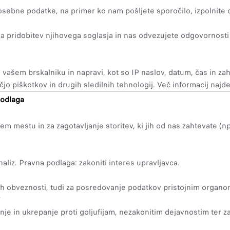
sebne podatke, na primer ko nam pošljete sporočilo, izpolnite o
a pridobitev njihovega soglasja in nas odvezujete odgovornosti
ašem brskalniku in napravi, kot so IP naslov, datum, čas in zaht
 piškotkov in drugih sledilnih tehnologij. Več informacij najdete
podlaga
estu in za zagotavljanje storitev, ki jih od nas zahtevate (npr.
liz. Pravna podlaga: zakoniti interes upravljavca.
h obveznosti, tudi za posredovanje podatkov pristojnim organom
e in ukrepanje proti goljufijam, nezakonitim dejavnostim ter z