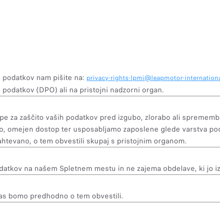
ve podatkov nam pišite na:
privacy-rights-lpmi@leapmotor-internation
podatkov (DPO) ali na pristojni nadzorni organ.
epe za zaščito vaših podatkov pred izgubo, zlorabo ali spremem
mo, omejen dostop ter usposabljamo zaposlene glede varstva po
htevano, o tem obvestili skupaj s pristojnim organom.
datkov na našem Spletnem mestu in ne zajema obdelave, ki jo iz
vas bomo predhodno o tem obvestili.