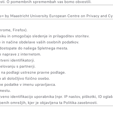
nosti. O pomembnih spremembah vas bomo obvestili.
cons« by Maastricht University European Centre on Privacy and C
hrome, Firefox).
iku in omogočajo sledenje in prilagoditev storitev.
 in načine obdelave vaših osebnih podatkov.
 dostopate do našega Spletnega mesta.
e naprave z internetom.
tveni identifikatorji.
elovanju s partnerji.
 na podlagi ustrezne pravne podlage.
ali določljivo fizično osebo.
ne podatke v imenu upravljavca.
mestu.
eno identifikacijo uporabnika (npr. IP naslov, piškotki, ID oglaš
nih omrežjih, kjer je objavljena ta Politika zasebnosti.