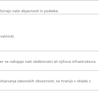
izirajo vaše dejavnosti in podatke.
valnice).
er se nahajajo naši obdelovalci ali njihova infrastruktura.
lnjevanja zakonskih obveznosti, se hranijo v skladu z