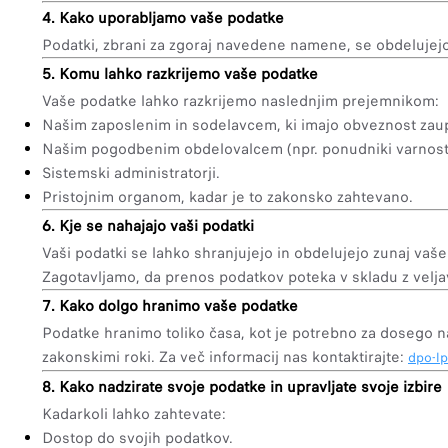
4. Kako uporabljamo vaše podatke
Podatki, zbrani za zgoraj navedene namene, se obdelujejo r
5. Komu lahko razkrijemo vaše podatke
Vaše podatke lahko razkrijemo naslednjim prejemnikom:
Našim zaposlenim in sodelavcem, ki imajo obveznost zaup
Našim pogodbenim obdelovalcem (npr. ponudniki varnostni
Sistemski administratorji.
Pristojnim organom, kadar je to zakonsko zahtevano.
6. Kje se nahajajo vaši podatki
Vaši podatki se lahko shranjujejo in obdelujejo zunaj vaše j
Zagotavljamo, da prenos podatkov poteka v skladu z veljav
7. Kako dolgo hranimo vaše podatke
Podatke hranimo toliko časa, kot je potrebno za dosego na
zakonskimi roki. Za več informacij nas kontaktirajte:
dpo-l
8. Kako nadzirate svoje podatke in upravljate svoje izbire
Kadarkoli lahko zahtevate:
Dostop do svojih podatkov.