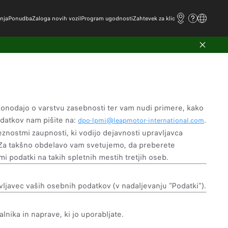
nja
Ponudba
Zaloga novih vozil
Program ugodnosti
Zahtevek za klic
akonodajo o varstvu zasebnosti ter vam nudi primere, kako
odatkov nam pišite na:
.
dpo-lpmi@leapmotor-international.com
znostmi zaupnosti, ki vodijo dejavnosti upravljavca
. Za takšno obdelavo vam svetujemo, da preberete
 podatki na takih spletnih mestih tretjih oseb.
vljavec vaših osebnih podatkov (v nadaljevanju "Podatki").
nika in naprave, ki jo uporabljate.