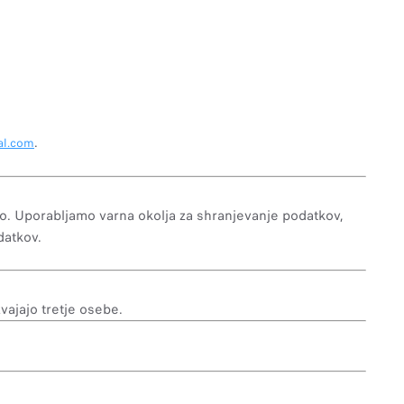
.
al.com
bo. Uporabljamo varna okolja za shranjevanje podatkov,
datkov.
vajajo tretje osebe.