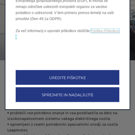
Evropskega gospodarskega prostora (EGP), ki morda še
nimajo odločitve ustreznih evropskih organov za varstvo
podatkov o ustreznosti. V tem primeru prenos temelji na vaši
privolitvi (člen 49.1a GDPR).
Za več informacij o uporabi piškotkov obiščite
Politika Piškotkov
.
Certificirana mreža strokovnjakov, ki
vaše električno vozilo nove generacije
UREDITE PIŠKOTKE
ohranjajo v odličnem stanju
SPREJMITE IN NADALJUJTE
Svoje električno vozilo zaupajte naši mreži Leapmotor in
njihovim tehničnim strokovnjakom, ki so:
• pridobili vse potrebno znanje in vsa pooblastila za delo na
visokonapetostnem sistemu vašega električnega vozila;
• opremljeni z vsemi potrebnimi specialnimi orodji za vozila
Leapmotor,