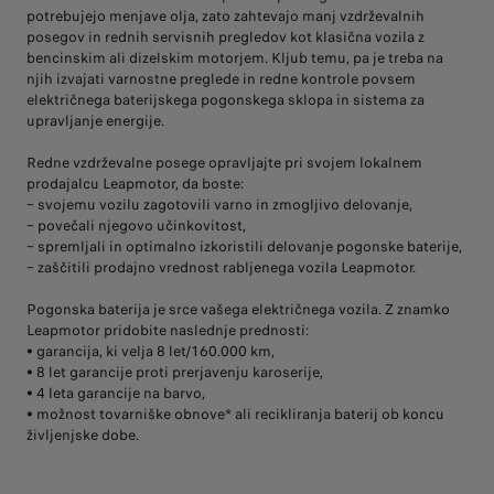
potrebujejo menjave olja, zato zahtevajo manj vzdrževalnih
posegov in rednih servisnih pregledov kot klasična vozila z
bencinskim ali dizelskim motorjem. Kljub temu, pa je treba na
njih izvajati varnostne preglede in redne kontrole povsem
električnega baterijskega pogonskega sklopa in sistema za
upravljanje energije.
Redne vzdrževalne posege opravljajte pri svojem lokalnem
prodajalcu Leapmotor, da boste:
– svojemu vozilu zagotovili varno in zmogljivo delovanje,
– povečali njegovo učinkovitost,
– spremljali in optimalno izkoristili delovanje pogonske baterije,
– zaščitili prodajno vrednost rabljenega vozila Leapmotor.
Pogonska baterija je srce vašega električnega vozila. Z znamko
Leapmotor pridobite naslednje prednosti:
• garancija, ki velja 8 let/160.000 km,
• 8 let garancije proti prerjavenju karoserije,
• 4 leta garancije na barvo,
• možnost tovarniške obnove* ali recikliranja baterij ob koncu
življenjske dobe.