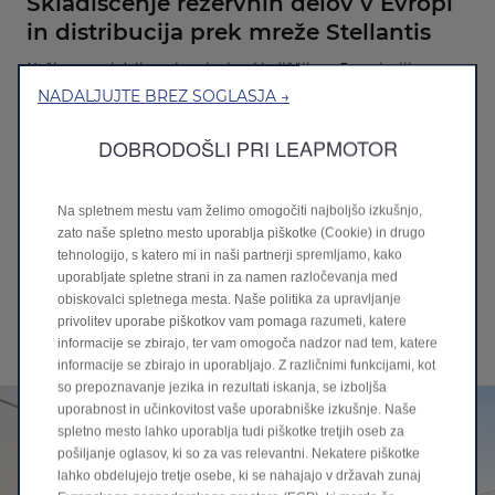
Skladiščenje rezervnih delov v Evropi
in distribucija prek mreže Stellantis
Naši rezervni deli so shranjeni v skladiščih po Evropi, njihovo
distribucijo in razpoložljivost pa zagotavlja distribucijska mreža
NADALJUJTE BREZ SOGLASJA →
Stellantis, ki se opira na distribucijske centre v posameznih
državah in več kot 500 distribucijskih partnerjev Stellantis
DOBRODOŠLI PRI LEAPMOTOR
Distrigo, ki na ozemlju Evrope vsak dan dostavljajo dele v
servisno mrežo.
Na spletnem mestu vam želimo omogočiti najboljšo izkušnjo,
Ko v pooblaščeni delavnici Leapmotor vaše vozilo pregledajo
zato naše spletno mesto uporablja piškotke (Cookie) in drugo
visoko usposobljeni specializirani tehniki, ki so opravili
izobraževanje po programu Stellantis Academy – Leapmotor, ste
tehnologijo, s katero mi in naši partnerji spremljamo, kako
lahko prepričani, da mu bodo posvetili vso potrebno pozornost,
uporabljate spletne strani in za namen razločevanja med
uporabili prava orodja in originalne rezervne dele ter vam s tem
obiskovalci spletnega mesta. Naše politika za upravljanje
zagotovili, da bo vaše vozilo še dolgo na cesti
privolitev uporabe piškotkov vam pomaga razumeti, katere
informacije se zbirajo, ter vam omogoča nadzor nad tem, katere
informacije se zbirajo in uporabljajo. Z različnimi funkcijami, kot
so prepoznavanje jezika in rezultati iskanja, se izboljša
uporabnost in učinkovitost vaše uporabniške izkušnje. Naše
spletno mesto lahko uporablja tudi piškotke tretjih oseb za
pošiljanje oglasov, ki so za vas relevantni. Nekatere piškotke
lahko obdelujejo tretje osebe, ki se nahajajo v državah zunaj