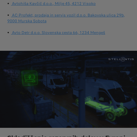
•
Avtohiša Kavčič d.o.o., Milje 45, 4212 Visoko
•
AC-Profekt, prodaja in servis vozil d.o.o. ‍Bakovska ulica 29b,
9000 Murska Sobota
•
Avto Detr d.o.o. ‍Slovenska cesta 66, 1234 Mengeš