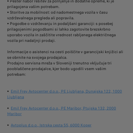
• Pester nabor rešitev za polnjenje in dodatne opreme, ki je
prilagojena vašim potrebam.
• Storitve za mobilnost: od nadomestnega vozila v času
vzdrževalnega pregleda ali popravila.
• Pogodbe o vzdrževanju in podaljšani garanciji: s posebej
prilagojenimi pogodbami si lahko zagotovite brezskrbno
uporabo vozila in zaščitite vrednost rabljenega električnega
vozila pri nadaljnji prodaji.
Informacije o asistenci na cesti poiščite v garancijski knjižici ali
se obrnite na svojega prodajalca.
Prodajno servisna mreža v Sloveniji trenutno vključuje tri
pooblaščene prodajalce, kjer bodo ugodili vsem vašim
potrebam:
•
Emil Frey Avtocenter d.o.o., PE Ljubljana, Dunajska 122, 1000
Ljubljana
•
Emil Frey Avtocenter d.o.o., PE Maribor, Ptujska 132, 2000
Maribor
•
Avtoplus d.o.o., Istrska cesta 55, 6000 Koper