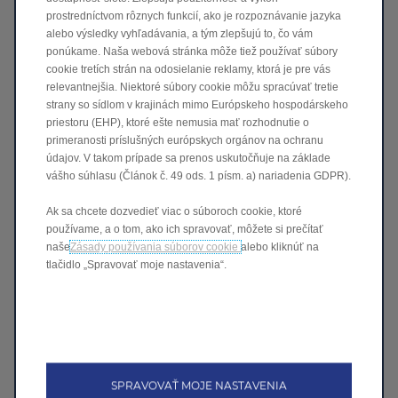
prostredníctvom rôznych funkcií, ako je rozpoznávanie jazyka
PRED JAZDOU -
alebo výsledky vyhľadávania, a tým zlepšujú to, čo vám
PRÍPRAVA VOZIDLA NA
ponúkame. Naša webová stránka môže tiež používať súbory
cookie tretích strán na odosielanie reklamy, ktorá je pre vás
VAŠE TRASY
relevantnejšia. Niektoré súbory cookie môžu spracúvať tretie
strany so sídlom v krajinách mimo Európskeho hospodárskeho
priestoru (EHP), ktoré ešte nemusia mať rozhodnutie o
primeranosti príslušných európskych orgánov na ochranu
údajov. V takom prípade sa prenos uskutočňuje na základe
vášho súhlasu (Článok č. 49 ods. 1 písm. a) nariadenia GDPR).
Ak sa chcete dozvedieť viac o súboroch cookie, ktoré
POČAS JAZDY -
používame, a o tom, ako ich spravovať, môžete si prečítať
naše
Zásady používania súborov cookie
alebo kliknúť na
PALUBNÉ FUNKCIE A
tlačidlo „Spravovať moje nastavenia“.
MULTIMÉDIÁ
SPRAVOVAŤ MOJE NASTAVENIA