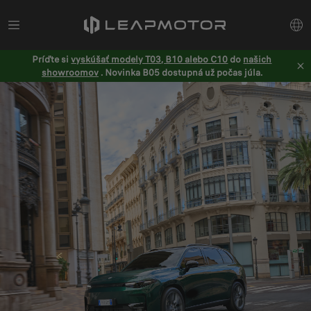
Príďte si
vyskúšať modely T03, B10 alebo C10
do
našich
showroomov
. Novinka B05 dostupná už počas júla.