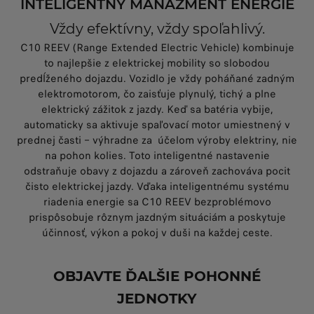
INTELIGENTNÝ MANAŽMENT ENERGIE
Vždy efektívny, vždy spoľahlivý.
C10 REEV (Range Extended Electric Vehicle) kombinuje
to najlepšie z elektrickej mobility so slobodou
predĺženého dojazdu. Vozidlo je vždy poháňané zadným
elektromotorom, čo zaisťuje plynulý, tichý a plne
elektrický zážitok z jazdy. Keď sa batéria vybije,
automaticky sa aktivuje spaľovací motor umiestnený v
prednej časti – výhradne za účelom výroby elektriny, nie
na pohon kolies. Toto inteligentné nastavenie
odstraňuje obavy z dojazdu a zároveň zachováva pocit
čisto elektrickej jazdy. Vďaka inteligentnému systému
riadenia energie sa C10 REEV bezproblémovo
prispôsobuje rôznym jazdným situáciám a poskytuje
účinnosť, výkon a pokoj v duši na každej ceste.
OBJAVTE ĎALŠIE POHONNÉ
JEDNOTKY