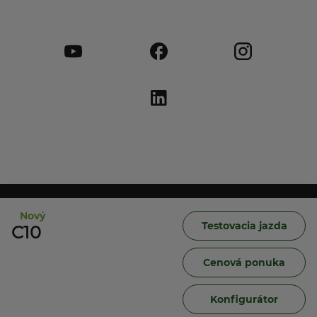
Leapmotor International B.V.
Nový
Testovacia jazda
C10
Data Act
Cenová ponuka
Cookies
Konfigurátor
Ochrana osobných údajov