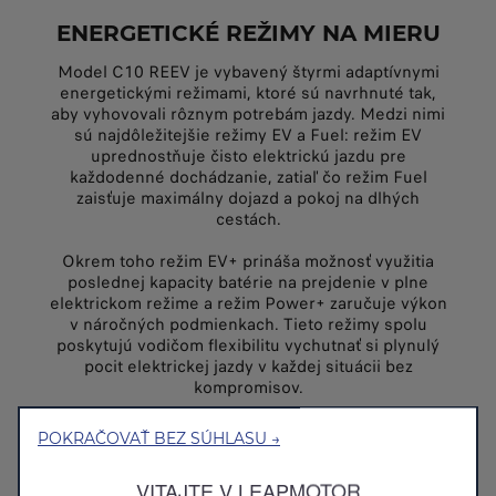
ENERGETICKÉ REŽIMY NA MIERU
Model C10 REEV je vybavený štyrmi adaptívnymi
energetickými režimami, ktoré sú navrhnuté tak,
aby vyhovovali rôznym potrebám jazdy. Medzi nimi
sú najdôležitejšie režimy EV a Fuel: režim EV
uprednostňuje čisto elektrickú jazdu pre
každodenné dochádzanie, zatiaľ čo režim Fuel
zaisťuje maximálny dojazd a pokoj na dlhých
cestách.
Okrem toho režim EV+ prináša možnosť využitia
poslednej kapacity batérie na prejdenie v plne
elektrickom režime a režim Power+ zaručuje výkon
v náročných podmienkach. Tieto režimy spolu
poskytujú vodičom flexibilitu vychutnať si plynulý
pocit elektrickej jazdy v každej situácii bez
kompromisov.
POKRAČOVAŤ BEZ SÚHLASU →
VITAJTE V LEAPMOTOR