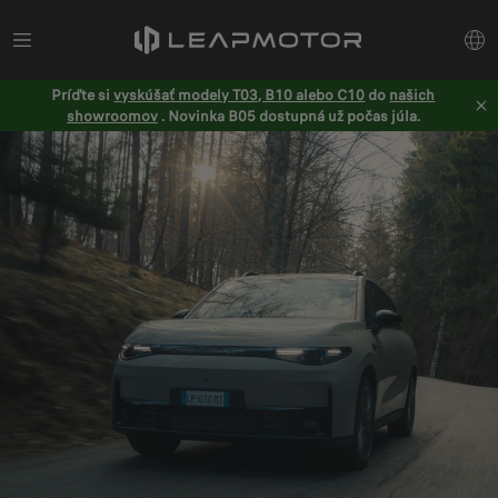
Príďte si
vyskúšať modely T03, B10 alebo C10
do
našich
showroomov
. Novinka B05 dostupná už počas júla.