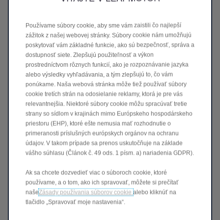
Používame súbory cookie, aby sme vám zaistili čo najlepší
zážitok z našej webovej stránky. Súbory cookie nám umožňujú
poskytovať vám základné funkcie, ako sú bezpečnosť, správa a
dostupnosť siete. Zlepšujú použiteľnosť a výkon
prostredníctvom rôznych funkcií, ako je rozpoznávanie jazyka
alebo výsledky vyhľadávania, a tým zlepšujú to, čo vám
ponúkame. Naša webová stránka môže tiež používať súbory
EV+
cookie tretích strán na odosielanie reklamy, ktorá je pre vás
relevantnejšia. Niektoré súbory cookie môžu spracúvať tretie
Maximalizuje využitie batérie tým, že umožňuje generátoru
strany so sídlom v krajinách mimo Európskeho hospodárskeho
naštartovať sa iba pri poklese stavu batérie pod 9 %, čo je
ideálne na využitie posledných kilometrov v plne elektrickom
priestoru (EHP), ktoré ešte nemusia mať rozhodnutie o
režime.
primeranosti príslušných európskych orgánov na ochranu
údajov. V takom prípade sa prenos uskutočňuje na základe
vášho súhlasu (Článok č. 49 ods. 1 písm. a) nariadenia GDPR).
Ak sa chcete dozvedieť viac o súboroch cookie, ktoré
používame, a o tom, ako ich spravovať, môžete si prečítať
naše
Zásady používania súborov cookie
alebo kliknúť na
tlačidlo „Spravovať moje nastavenia“.