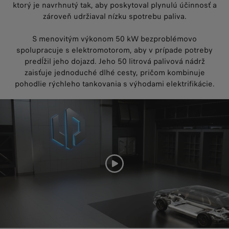
ktorý je navrhnutý tak, aby poskytoval plynulú účinnosť a
zároveň udržiaval nízku spotrebu paliva.
S menovitým výkonom 50 kW bezproblémovo
spolupracuje s elektromotorom, aby v prípade potreby
predĺžil jeho dojazd. Jeho 50 litrová palivová nádrž
zaisťuje jednoduché dlhé cesty, pričom kombinuje
pohodlie rýchleho tankovania s výhodami elektrifikácie.