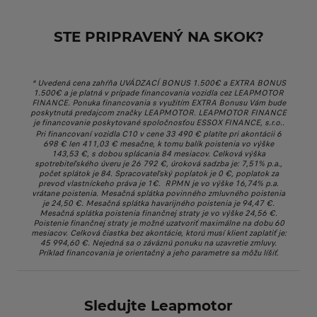
STE PRIPRAVENÝ NA SKOK?
* Uvedená cena zahŕňa UVÁDZACÍ BONUS 1.500€ a EXTRA BONUS
1.500€ a je platná v prípade financovania vozidla cez LEAPMOTOR
FINANCE. Ponuka financovania s využitím EXTRA Bonusu Vám bude
poskytnutá predajcom značky LEAPMOTOR. LEAPMOTOR FINANCE
je financovanie poskytované spoločnosťou ESSOX FINANCE, s.r.o..
Pri financovaní vozidla C10 v cene 33 490 € platíte pri akontácii 6
698 € len 411,03 € mesačne, k tomu balík poistenia vo výške
143,53 €, s dobou splácania 84 mesiacov. Celková výška
spotrebiteľského úveru je 26 792 €, úroková sadzba je: 7,51% p.a.,
počet splátok je 84. Spracovateľský poplatok je 0 €, poplatok za
prevod vlastníckeho práva je 1€. RPMN je vo výške 16,74% p.a.
vrátane poistenia. Mesačná splátka povinného zmluvného poistenia
je 24,50 €. Mesačná splátka havarijného poistenia je 94,47 €.
Mesačná splátka poistenia finančnej straty je vo výške 24,56 €.
Poistenie finančnej straty je možné uzatvoriť maximálne na dobu 60
mesiacov. Celková čiastka bez akontácie, ktorú musí klient zaplatiť je:
45 994,60 €. Nejedná sa o záväznú ponuku na uzavretie zmluvy.
Príklad financovania je orientačný a jeho parametre sa môžu líšiť.
Sledujte Leapmotor