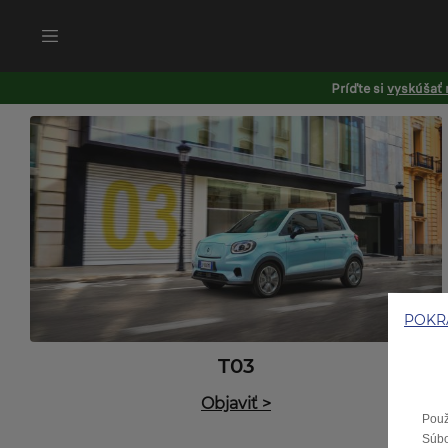
Príďte si
vyskúšať 
POKR
T03
Objaviť
>
Použ
Súbo