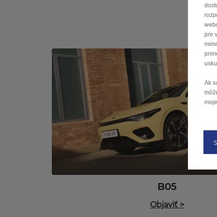
dost
rozp
webo
pre 
mimo
prim
usku
Ak s
môže
moje
B05
Objaviť
>