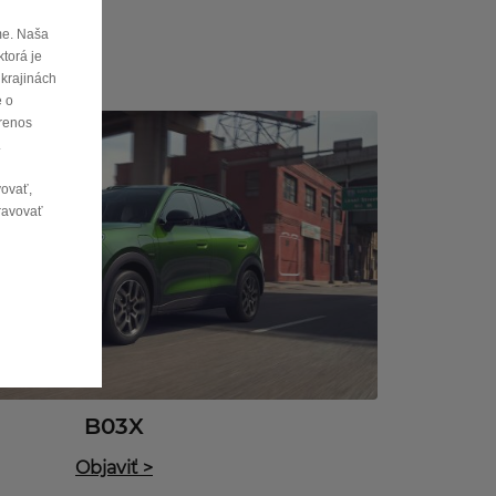
me. Naša
torá je
 krajinách
e o
prenos
.
vovať,
pravovať
B03X
Objaviť
>