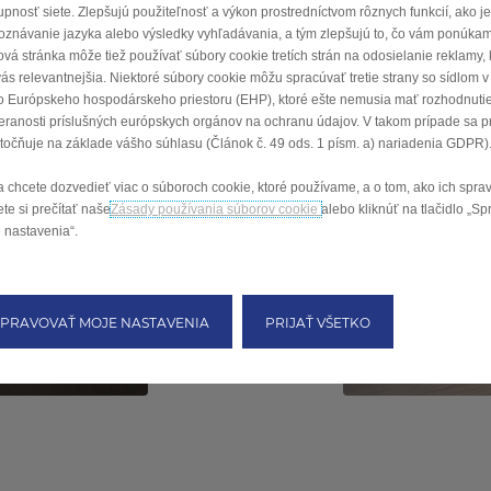
upnosť siete. Zlepšujú použiteľnosť a výkon prostredníctvom rôznych funkcií, ako je
Dostupné už čoskoro
oznávanie jazyka alebo výsledky vyhľadávania, a tým zlepšujú to, čo vám ponúka
vá stránka môže tiež používať súbory cookie tretích strán na odosielanie reklamy, k
vás relevantnejšia. Niektoré súbory cookie môžu spracúvať tretie strany so sídlom v
 Európskeho hospodárskeho priestoru (EHP), ktoré ešte nemusia mať rozhodnuti
eranosti príslušných európskych orgánov na ochranu údajov. V takom prípade sa 
točňuje na základe vášho súhlasu (Článok č. 49 ods. 1 písm. a) nariadenia GDPR)
a chcete dozvedieť viac o súboroch cookie, ktoré používame, a o tom, ako ich spra
te si prečítať naše
Zásady používania súborov cookie
alebo kliknúť na tlačidlo „S
 nastavenia“.
SPRAVOVAŤ MOJE NASTAVENIA
PRIJAŤ VŠETKO