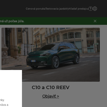
Cenová ponuka
Testovacia jazda
Vyhľadať predajcu
á už počas júla.
C10 a C10 REEV
Objaviť
>
nky.
ráva a