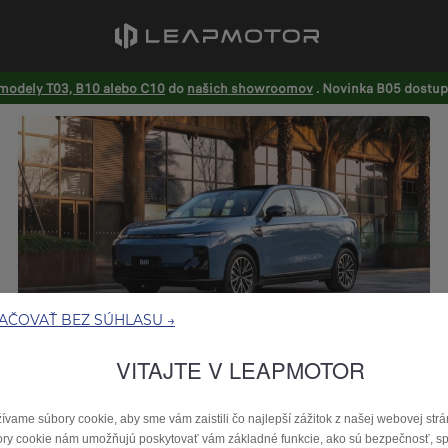
modely T03, B10 alebo C10
do
našich showroomov
. Novinka B05 dostupn
AČOVAŤ BEZ SÚHLASU →
VITAJTE V LEAPMOTOR
B10 a B10 REEV
Objaviť
>
ívame súbory cookie, aby sme vám zaistili čo najlepší zážitok z našej webovej strá
ry cookie nám umožňujú poskytovať vám základné funkcie, ako sú bezpečnosť, sp