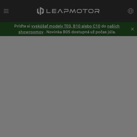
Príďte si
vyskúšať modely T03, B10 alebo C10
do
našich
showroomov
. Novinka B05 dostupná už počas júla.