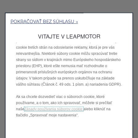
Používame súbory cookie, aby sme vám zaistili čo najlepší
zážitok z našej webovej stránky. Súbory cookie nám umožňujú
poskytovať vám základné funkcie, ako sú bezpečnosť, správa a
POKRAČOVAŤ BEZ SÚHLASU →
dostupnosť siete. Zlepšujú použiteľnosť a výkon
prostredníctvom rôznych funkcií, ako je rozpoznávanie jazyka
VITAJTE V LEAPMOTOR
alebo výsledky vyhľadávania, a tým zlepšujú to, čo vám
ponúkame. Naša webová stránka môže tiež používať súbory
cookie tretích strán na odosielanie reklamy, ktorá je pre vás
relevantnejšia. Niektoré súbory cookie môžu spracúvať tretie
strany so sídlom v krajinách mimo Európskeho hospodárskeho
priestoru (EHP), ktoré ešte nemusia mať rozhodnutie o
primeranosti príslušných európskych orgánov na ochranu
údajov. V takom prípade sa prenos uskutočňuje na základe
vášho súhlasu (Článok č. 49 ods. 1 písm. a) nariadenia GDPR).
Ak sa chcete dozvedieť viac o súboroch cookie, ktoré
používame, a o tom, ako ich spravovať, môžete si prečítať
naše
Zásady používania súborov cookie
alebo kliknúť na
tlačidlo „Spravovať moje nastavenia“.