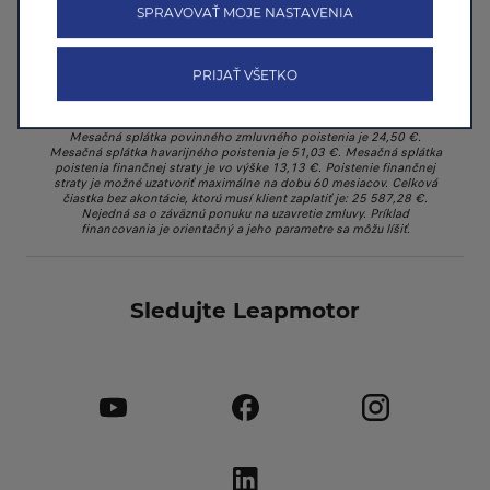
poskytnutá predajcom značky LEAPMOTOR. LEAPMOTOR FINANCE
SPRAVOVAŤ MOJE NASTAVENIA
je financovanie poskytované spoločnosťou ESSOX FINANCE, s.r.o.
Pri financovaní vozidla T03 v cene 17 900 € platíte pri akontácii 3
580 € len 219,69 € mesačne, k tomu balík poistenia vo výške 88,66
PRIJAŤ VŠETKO
€, s dobou splácania 84 mesiacov. Celková výška spotrebiteľského
úveru je 14 320 €, úroková sadzba je: 7,51% p.a., počet splátok je 84.
Spracovateľský poplatok je 0 €, poplatok za prevod vlastníckeho
práva je 1€. RPMN je vo výške 16,81% p.a. vrátane poistenia.
Mesačná splátka povinného zmluvného poistenia je 24,50 €.
Mesačná splátka havarijného poistenia je 51,03 €. Mesačná splátka
poistenia finančnej straty je vo výške 13,13 €. Poistenie finančnej
straty je možné uzatvoriť maximálne na dobu 60 mesiacov. Celková
čiastka bez akontácie, ktorú musí klient zaplatiť je: 25 587,28 €.
Nejedná sa o záväznú ponuku na uzavretie zmluvy. Príklad
financovania je orientačný a jeho parametre sa môžu líšiť.
Sledujte Leapmotor