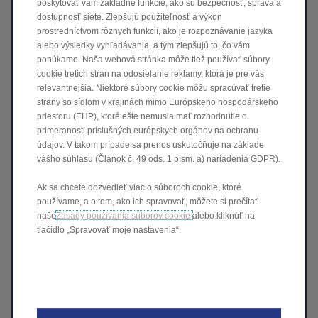
poskytovať vám základné funkcie, ako sú bezpečnosť, správa a
dostupnosť siete. Zlepšujú použiteľnosť a výkon
prostredníctvom rôznych funkcií, ako je rozpoznávanie jazyka
alebo výsledky vyhľadávania, a tým zlepšujú to, čo vám
ponúkame. Naša webová stránka môže tiež používať súbory
cookie tretích strán na odosielanie reklamy, ktorá je pre vás
Dôvody, prečo si vybrať
relevantnejšia. Niektoré súbory cookie môžu spracúvať tretie
strany so sídlom v krajinách mimo Európskeho hospodárskeho
T03
priestoru (EHP), ktoré ešte nemusia mať rozhodnutie o
primeranosti príslušných európskych orgánov na ochranu
údajov. V takom prípade sa prenos uskutočňuje na základe
vášho súhlasu (Článok č. 49 ods. 1 písm. a) nariadenia GDPR).
Ak sa chcete dozvedieť viac o súboroch cookie, ktoré
Výbava T03
používame, a o tom, ako ich spravovať, môžete si prečítať
naše
Zásady používania súborov cookie
alebo kliknúť na
tlačidlo „Spravovať moje nastavenia“.
* Uvedená cena zahŕňa UVÁDZACÍ BONUS 500€ a EXTRA BONUS
1.000€ a je platná v prípade financovania vozidla cezLEAPMOTOR
FINANCE. Ponuka financovania s využitím EXTRA Bonusu Vám bude