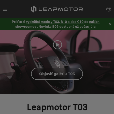
Príďte si
vyskúšať modely T03, B10 alebo C10
do
našich
showroomov
. Novinka B05 dostupná už počas júla.
Objaviť galériu T03
Leapmotor T03