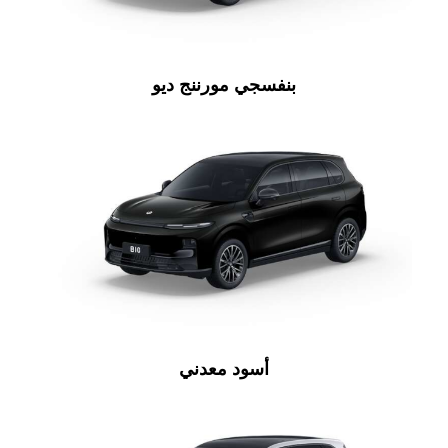
بنفسجي مورننج ديو
أسود معدني