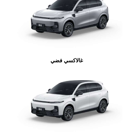
غالاكسي فضي