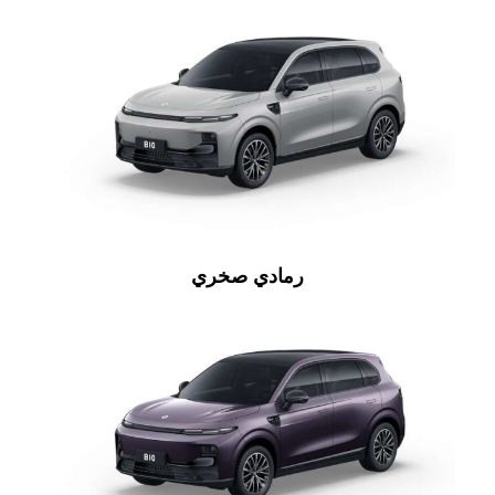
رمادي صخري