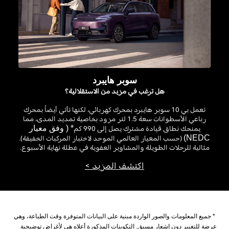
سوبر هايبرد
هل ترغب في مزيد من الاستقلالية؟
تعمل بي
10
سوبر هايبرد
بمحرك كهربائي، لكنها تأتي أيضاً بمحرك
رباعي الأسطوانات سعة 1.5 لتر مزود بخاصية تمديد المدى، مما
يمنحك نطاق قيادة مشترك يصل إلى
990
كم
*
( وفق معيار
NEDC
)
(حسب المعيار العالمي الموحد لاختبار المركبات الخفيفة).
مثالية للرحلات الطويلة والمشاوير العفوية في عطلة نهاية الأسبوع
.
اكتشف المزيد >
*
جميع المعلومات والصور الواردة مبنية على البيانات المتوفرة وقت الطباعة، وهي
عرضة للتغيير دون إشعار مسبق. التكوينات المذكورة أعلاه هي لأغراض توضيحية