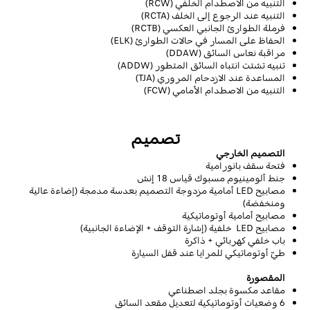
التنبيه من الاصطدام الخلفي
(RCW)
التنبيه عند الرجوع إلى الخلف
(RCTA)
فرملة الطوارئ الجانبي العكسي
(RCTB)
الحفاظ على المسار في حالات الطوارئ
(ELK)
مراقبة نعاس السائق
(DDAW)
تنبيه تشتت انتباه السائق المتطور (
ADDW
)
المساعدة عند الازدحام المروري
(TJA)
التنبيه من الاصطدام الأمامي
(FCW)
تصميم
التصميم الخارجي
فتحة سقف بانورامية
جنط ألومينيوم مسبوك قياس
18
إنش
مصابيح
LED
أمامية مزدوجة التصميم بعدسة مدمجة (
إضاءة عالية
ومنخفضة)
مصابيح أمامية أوتوماتيكية
مصابيح
LED
خلفية (إشارة التوقف + الإضاءة الجانبية)
باب خلفي كهربائي + ذاكرة
طيّ
أوتوماتيكي
للمرايا عند قفل السيارة
المقصورة
مقاعد مكسوة بجلد اصطناعي
6
وضعيات أوتوماتيكية لتعديل
مقعد السائق