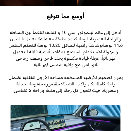
أوسع مما تتوقع
أدخل إلى عالم ليبموتور سي 10 واكتشف تناغماً بين البساطة
والراحة العصرية. لوحة قيادة نظيفة معشاشة تعمل باللمس
14.6 بوصةوشاشة رقمية للسائق 10.25 بوصة للتحكم السلس
وسهولة الاستخدام. استمتع بمقاعد أمامية قابلة للتعديل
كهربائياً، عجلة قيادة مكسوة بجلد فاخر وسقف زجاجي
بانورامي مع واقية شمس كهربائية.
يعزز تصميم الأرضية المسطحة مساحة الأرجل الخلفية لضمان
راحة كاملة لكل راكب. النتيجة: مقصورة مفتوحة، جذابة
وعصرية، حيث تتحول كل رحلة إلى متعة وراحة لا تضاهى.