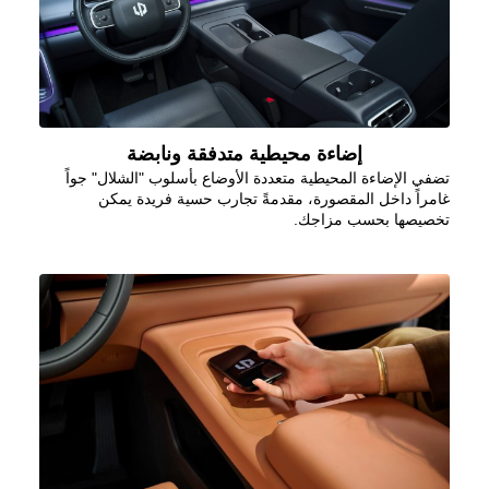
إضاءة محيطية متدفقة ونابضة
تضفي الإضاءة المحيطية متعددة الأوضاع بأسلوب "الشلال" جواً
غامراً داخل المقصورة، مقدمةً تجارب حسية فريدة يمكن
تخصيصها بحسب مزاجك
.