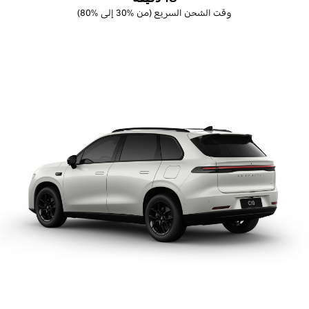
وقت الشحن السريع (من %30 إلى %80
)