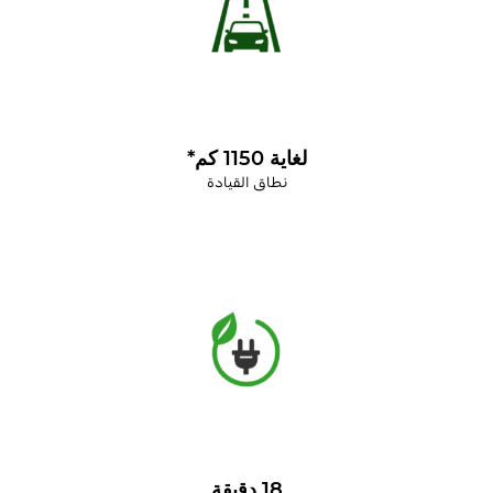
لغاية 1150 كم*
نطاق القيادة
18 دقيقة