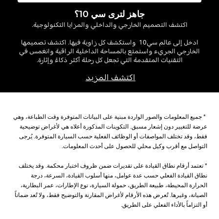
جاهز لترى سي 10؟
اكتشف التصميم الخارجي والداخلي والمزايا التكنولوجية.
ادخل إلى عالم سي
10
واستكشف كل زاوية فيها. اكتشف تصميمها
الخارجي الجريء واستمتع بالمساحة الداخلية الراقية وانغمس في
التقنيات المتقدمة التي تجعل كل رحلة أكثر ذكاءً وإثارة
.
اكتشف المزيد
*
جميع المعلومات والصور الواردة مبنية على البيانات المتوفرة وقت الطباعة، وهي
عرضة للتغيير دون إشعار مسبق. التكوينات المذكورة أعلاه هي لأغراض توضيحية
فقط، وقد تختلف المواصفات أو الوظائف الفعلية حسب السيارة المتوفرة. يُرجى
التواصل مع أقرب وكيل محلي للحصول على أحدث المعلومات
.
* تعتمد أرقام نطاق القيادة على تقديرات ضمن ظروف اختبار محكمة. وقد يختلف
نطاق القيادة الفعلي حسب عدة عوامل، منها أسلوب القيادة، السرعة، درجة
الحرارة المحيطة، طبيعة الطريق، حمولة السيارة، نوع الإطارات، عمر البطارية،
الصيانة، وغيرها. تُعرض هذه الأرقام لأغراض المقارنة والتوضيح فقط، ولا تُعد ضماناً
أو التزاماً بالأداء الفعلي على الطريق
.