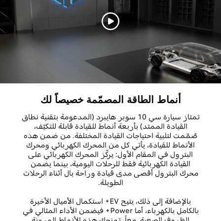
أنماط الطاقة المصمّمة خصيصاً لك
تمتاز سيارة سي 10 سوبر هايبرد (المدعومة بتقنية نطاق
القيادة الممتد) بأربعة أنماط للقيادة قابلة للتكيّف،
صُمّمت لتلبية احتياجات القيادة المختلفة. من ضمن هذه
الأنماط للقيادة، يأتي كل من المحرك الكهربائي ومحرك
البترول في المقام الأول: يركّز المحرك الكهربائي على
القيادة الكهربائية فقط للرحلات اليومية، بينما يضمن
محرك البترول أقصى مدى قيادة وراحة بال أثناء الرحلات
الطويلة.
بالإضافة إلى ذلك، يتيح EV+ استكمال الأميال الأخيرة
بالكامل بالكهرباء، أما Power+ فيضمن الأداء المثالي في
الظروف الصعبة. معاً، تمنحك هذه الأنماط المرونة