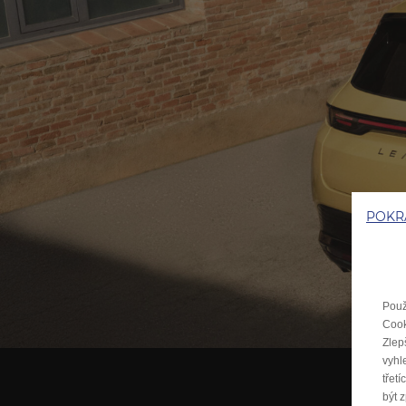
POKRA
Použ
Cook
Zlep
vyhl
třet
být 