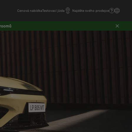
Cenová nabídka
Testovací jízda
Najděte svého prodejce
wroomů