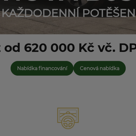
 KAŽDODENNÍ POTĚŠENÍ 
ž od 620 000 Kč vč. D
Nabídka financování
Cenová nabídka