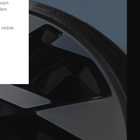
ušných
ašem
, můžete