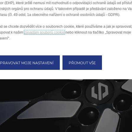
tor (EHP), které ještě nemusí mít rozhodnutí o odpovídající ochraně údajů od přísl
pských orgánů pro ochranu údajů. V takovém případě je předávání založeno na V
lasu (čl. 49 odst. 1a obecného nařízení o ochraně osobních údajů - GDPR).
d se chcete dozvědět více o souborech cookie, které používáme a jak je spravovat
tupovat k našim
zásadám souborů cookie
nebo kliknout na tlačítko „Spravovat moje
avení“.
SPRAVOVAT MOJE NASTAVENÍ
PŘIJMOUT VŠE