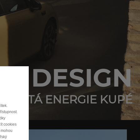
DESIGN
ČISTÁ ENERGIE KUPÉ
itek.
řístupnost.
edky
ít cookies
ie mohou
řský