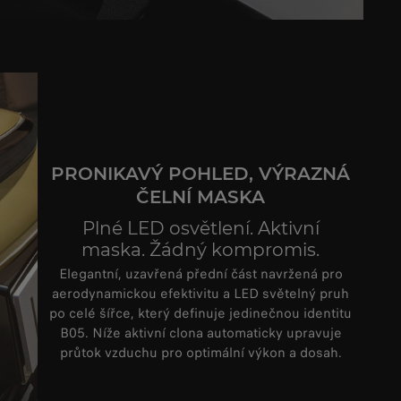
PRONIKAVÝ POHLED, VÝRAZNÁ
ČELNÍ MASKA
Plné LED osvětlení. Aktivní
maska. Žádný kompromis.
Elegantní
,
uzavřená
přední
část
navržená
pro
aerodynamickou
efektivitu
a
LED
světelný
pruh
po
celé
šířce
,
který
definuje
jedinečnou
identitu
B05
.
Níže
aktivní
clona
automaticky
upravuje
průtok
vzduchu
pro
optimální
výkon
a
dosah
.