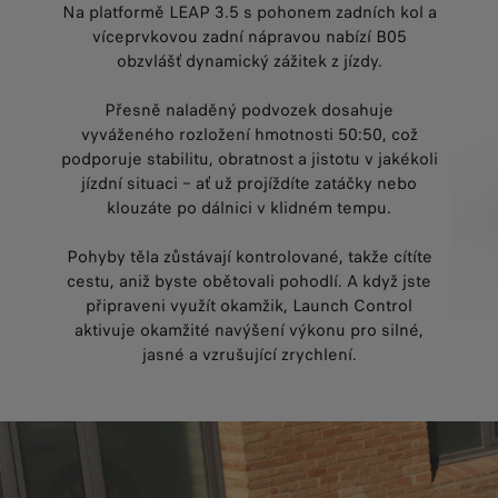
Na platformě LEAP 3.5 s pohonem zadních kol a
víceprvkovou zadní nápravou nabízí B05
obzvlášť dynamický zážitek z jízdy.
Přesně naladěný podvozek dosahuje
vyváženého rozložení hmotnosti 50:50, což
podporuje stabilitu, obratnost a jistotu v jakékoli
jízdní situaci – ať už projíždíte zatáčky nebo
klouzáte po dálnici v klidném tempu.
Pohyby těla zůstávají kontrolované, takže cítíte
cestu, aniž byste obětovali pohodlí. A když jste
připraveni využít okamžik, Launch Control
aktivuje okamžité navýšení výkonu pro silné,
jasné a vzrušující zrychlení.