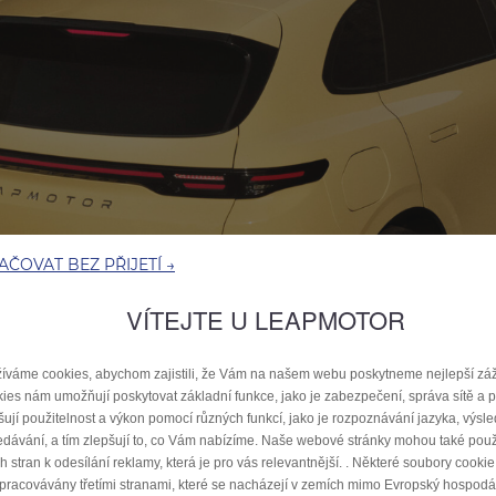
ČOVAT BEZ PŘIJETÍ →
VÍTEJTE U LEAPMOTOR
íváme cookies, abychom zajistili, že Vám na našem webu poskytneme nejlepší záž
ies nám umožňují poskytovat základní funkce, jako je zabezpečení, správa sítě a p
šují použitelnost a výkon pomocí různých funkcí, jako je rozpoznávání jazyka, výsl
edávání, a tím zlepšují to, co Vám nabízíme. Naše webové stránky mohou také použ
ích stran k odesílání reklamy, která je pro vás relevantnější. . Některé soubory cook
zpracovávány třetími stranami, které se nacházejí v zemích mimo Evropský hospodá