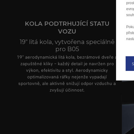
pros
evro
souh
KOLA PODTRHUJÍCÍ STATU
Poku
VOZU
přis
nast
19" litá kola, vytvořena speciálně
pro B05
19" aerodynamická litá kola, bezrámové dveře a
zapuštěné kliky – každý detail je navržen pro
výkon, efektivitu a styl. Aerodynamicky
optimalizovaná ráfky nejenže vypadají
sportovně, ale aktivně snižují odpor vzduchu a
zvyšují účinnost.