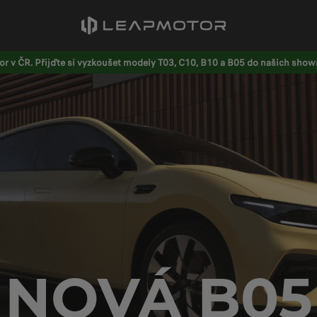
r v ČR. Přijďte si vyzkoušet modely T03, C10, B10 a B05 do našich sho
NOVÁ B05