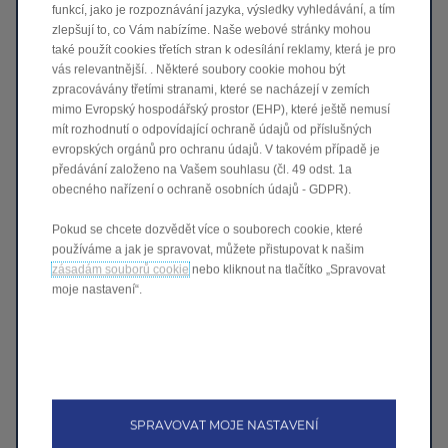
funkcí, jako je rozpoznávání jazyka, výsledky vyhledávání, a tím
zlepšují to, co Vám nabízíme. Naše webové stránky mohou
také použít cookies třetích stran k odesílání reklamy, která je pro
vás relevantnější. . Některé soubory cookie mohou být
zpracovávány třetími stranami, které se nacházejí v zemích
Váš Leapmotor, vždy aktuální
mimo Evropský hospodářský prostor (EHP), které ještě nemusí
mít rozhodnutí o odpovídající ochraně údajů od příslušných
Aktualizace softwaru jsou dodávány na
evropských orgánů pro ochranu údajů. V takovém případě je
dálku za účelem zlepšení funkčnosti,
předávání založeno na Vašem souhlasu (čl. 49 odst. 1a
bezpečnosti a uživatelského zážitku.
obecného nařízení o ochraně osobních údajů - GDPR).
Aktualizace Over-The-Air (OTA) umožňuje aktualizaci
Pokud se chcete dozvědět více o souborech cookie, které
softwaru auta na dálku, bez nutnosti návštěvy
používáme a jak je spravovat, můžete přistupovat k našim
autosalonu. Propojená vozidla dostávají aktualizace přes
zásadám souborů cookie
nebo kliknout na tlačítko „Spravovat
internet, což výrobcům umožňuje opravovat chyby,
moje nastavení“.
zlepšovat bezpečnost, zlepšovat asistenční systémy
řidiče a přidávat nové funkce.
Tato technologie zajišťuje, že se vozidlo v průběhu času
vyvíjí, zůstává v souladu s nejnovějšími bezpečnostními
a softwarovými standardy a neustále se přizpůsobuje
potřebám řidiče. Je to podobné jako u chytrých telefonů,
SPRAVOVAT MOJE NASTAVENÍ
které dostávají pravidelné aktualizace, ale pro vaše auto