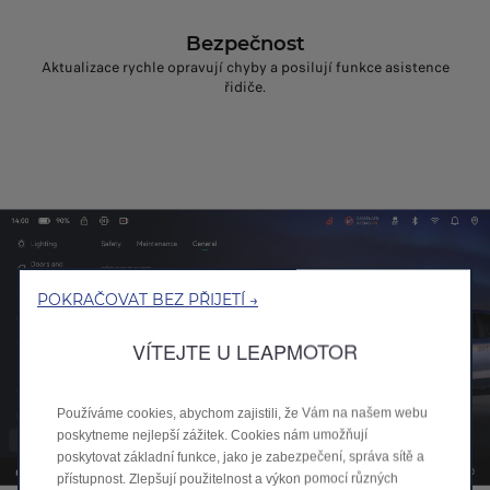
Bezpečnost
Aktualizace rychle opravují chyby a posilují funkce asistence
řidiče.
POKRAČOVAT BEZ PŘIJETÍ →
VÍTEJTE U LEAPMOTOR
Používáme cookies, abychom zajistili, že Vám na našem webu
poskytneme nejlepší zážitek. Cookies nám umožňují
poskytovat základní funkce, jako je zabezpečení, správa sítě a
přístupnost. Zlepšují použitelnost a výkon pomocí různých