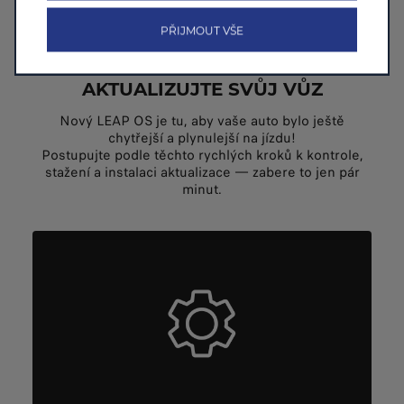
je důležité udržet ho bezpečnější, efektivnější a vždy
aktuální.
PŘIJMOUT VŠE
AKTUALIZUJTE SVŮJ VŮZ
Nový LEAP OS je tu, aby vaše auto bylo ještě
chytřejší a plynulejší na jízdu!
Postupujte podle těchto rychlých kroků k kontrole,
stažení a instalaci aktualizace — zabere to jen pár
minut.