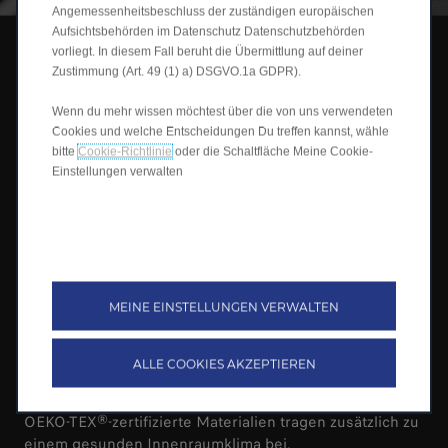
Angemessenheitsbeschluss der zuständigen europäischen
Aufsichtsbehörden im Datenschutz Datenschutzbehörden
vorliegt. In diesem Fall beruht die Übermittlung auf deiner
Zustimmung (Art. 49 (1) a) DSGVO.1a GDPR).
EIN RAUM, DER VORAUSDENKT.
Das klar gestaltete Cockpit folgt einem
Wenn du mehr wissen möchtest über die von uns verwendeten
Cookies und welche Entscheidungen Du treffen kannst, wähle
menschenzentrierten Designansatz und schafft mit
bitte
Cookie-Richtlinie
oder die Schaltfläche Meine Cookie-
intelligenter Reduktion eine ruhige und intuitive
Einstellungen verwalten
Umgebung.
Hochwertige Soft-Touch-Materialien sorgen für ein
angenehmes Ambiente, während das 8,8-Zoll-
Digitalinstrument alle wichtigen Informationen
übersichtlich darstellt.
MEINE EINSTELLUNGEN VERWALTEN
Das 14,6-Zoll-HD-Touchdisplay bündelt Navigation und
Fahrzeugfunktionen in einer modernen
ALLE COOKIES AKZEPTIEREN
Benutzeroberfläche.
OEKO-TEX®-zertifizierte Materialien tragen zusätzlich zu
einem gesunden Innenraumklima bei.