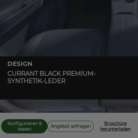
DESIGN
CURRANT BLACK PREMIUM-
SYNTHETIK-LEDER
Konfigurieren &
Broschüre
Angebot anfragen
leasen
herunterladen
City SUV