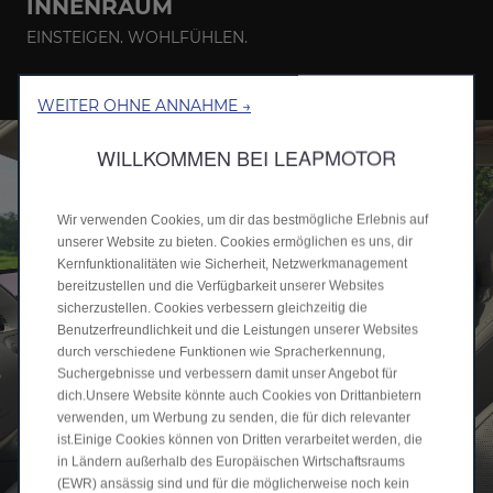
INNENRAUM
EINSTEIGEN. WOHLFÜHLEN.
WEITER OHNE ANNAHME →
WILLKOMMEN BEI LEAPMOTOR
Wir verwenden Cookies, um dir das bestmögliche Erlebnis auf
unserer Website zu bieten. Cookies ermöglichen es uns, dir
Kernfunktionalitäten wie Sicherheit, Netzwerkmanagement
bereitzustellen und die Verfügbarkeit unserer Websites
sicherzustellen. Cookies verbessern gleichzeitig die
Benutzerfreundlichkeit und die Leistungen unserer Websites
durch verschiedene Funktionen wie Spracherkennung,
Suchergebnisse und verbessern damit unser Angebot für
dich.Unsere Website könnte auch Cookies von Drittanbietern
verwenden, um Werbung zu senden, die für dich relevanter
ist.Einige Cookies können von Dritten verarbeitet werden, die
in Ländern außerhalb des Europäischen Wirtschaftsraums
(EWR) ansässig sind und für die möglicherweise noch kein