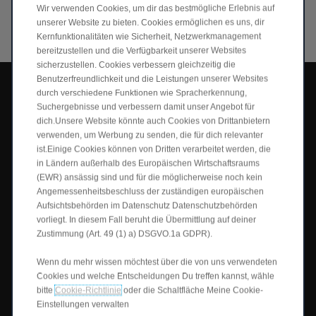
Wir verwenden Cookies, um dir das bestmögliche Erlebnis auf
ENTDECKE ANDERE
unserer Website zu bieten. Cookies ermöglichen es uns, dir
ANTRIEBSSTRÄNGE
Kernfunktionalitäten wie Sicherheit, Netzwerkmanagement
bereitzustellen und die Verfügbarkeit unserer Websites
sicherzustellen. Cookies verbessern gleichzeitig die
Benutzerfreundlichkeit und die Leistungen unserer Websites
durch verschiedene Funktionen wie Spracherkennung,
Suchergebnisse und verbessern damit unser Angebot für
dich.Unsere Website könnte auch Cookies von Drittanbietern
verwenden, um Werbung zu senden, die für dich relevanter
ist.Einige Cookies können von Dritten verarbeitet werden, die
in Ländern außerhalb des Europäischen Wirtschaftsraums
(EWR) ansässig sind und für die möglicherweise noch kein
Angemessenheitsbeschluss der zuständigen europäischen
Aufsichtsbehörden im Datenschutz Datenschutzbehörden
vorliegt. In diesem Fall beruht die Übermittlung auf deiner
Zustimmung (Art. 49 (1) a) DSGVO.1a GDPR).
Benötigst du mehr Autonomie?
Lerne den Hybrid EV kennen
Wenn du mehr wissen möchtest über die von uns verwendeten
Cookies und welche Entscheidungen Du treffen kannst, wähle
Kombiniert die Leichtigkeit des elektrischen Fahrens mit der
Freiheit, weiter zu fahren. Der hintere Elektromotor sorgt für
bitte
Cookie-Richtlinie
oder die Schaltfläche Meine Cookie-
eine ruhige Fahrt, während ein Frontmotor bei Bedarf leise
Einstellungen verwalten