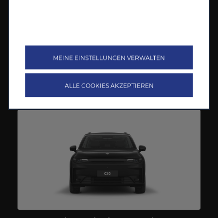
Strom erzeugt. Er ist so konzipiert, dass er sich an jede Fahrt
anpasst und dir Effizienz und Sicherheit bietet.
Kombinierte Werte für den C10 Hybrid EV gem. WLTP:
Energieverbrauch (gewichtet): 16,2 kWh/100 km plus 1,7
l/100 km; CO
₂
-Emission 38 g/km CO
₂
-Klasse: B; Bei
entladener Batterie: Kraftstoffverbrauch 6,4 l/100 km; CO
₂
-
MEINE EINSTELLUNGEN VERWALTEN
Klasse: E****
Entdecke mehr
>
ALLE COOKIES AKZEPTIEREN