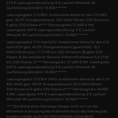
319 € Leasingsonderzahlung: 0 € Laufzeit (Monate): 48
Laufleistung (km/Jahr): 10.000.*******
Leasingangebot C10 BEV: Kombinierte Werte für den C10 BEV
gem. WLTP: Energieverbrauch 18,5 kWh/100 km; CO2-Emission
0 g/km; CO2-Klasse A**** Fahrzeugpreis: 37.600 € Mtl.
Leasingrate: 349 € Leasingsonderzahlung: 0 € Laufzeit
(Monate): 48 Laufleistung (km/Jahr): 10.000.*******
Leasingangebot C10 Hybrid EV: Kombinierte Werte für den C10
Hybrid EV gem. WLTP: Energieverbrauch (gewichtet): 16,2
kWh/100 km plus 1,7 l/100 km; CO2-Emission 38 g/km CO2-
Klasse: B; Bei entladener Batterie: Kraftstoffverbrauch 6,4 l/100
km; CO2-Klasse: E**** Fahrzeugpreis: 37.600 € Mtl. Leasingrate:
349 € Leasingsonderzahlung: 0 € Laufzeit (Monate): 48
Laufleistung (km/Jahr): 10.000.*******
Leasingangebot C10 BEV AWD: Kombinierte Werte für den C10
BEV AWD gem. WLTP: Energieverbrauch 20,9 kWh/100 km;
CO2-Emission 0 g/km; CO2-Klasse A**** Fahrzeugpreis: 44.900
€ Mtl. Leasingrate: 419 € Leasingsonderzahlung: 0 € Laufzeit
(Monate): 48 Laufleistung (km/Jahr): 10.000.*******
**** Die Werte eines Fahrzeugs hängen nicht nur von der
effizienten Ausnutzung des Kraftstoffs durch das Fahrzeug ab,
sondern werden auch vom Fahrverhalten und anderen