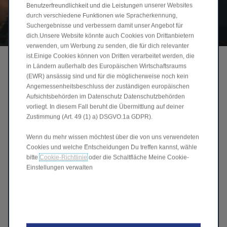
Benutzerfreundlichkeit und die Leistungen unserer Websites
durch verschiedene Funktionen wie Spracherkennung,
Suchergebnisse und verbessern damit unser Angebot für
dich.Unsere Website könnte auch Cookies von Drittanbietern
verwenden, um Werbung zu senden, die für dich relevanter
ist.Einige Cookies können von Dritten verarbeitet werden, die
INTELLIGENTES
in Ländern außerhalb des Europäischen Wirtschaftsraums
ENERGIEMANAGEMENT
(EWR) ansässig sind und für die möglicherweise noch kein
Angemessenheitsbeschluss der zuständigen europäischen
Immer effizient, immer zuverlässig.
Aufsichtsbehörden im Datenschutz Datenschutzbehörden
Der C10 Hybrid EV kombiniert das Beste der
vorliegt. In diesem Fall beruht die Übermittlung auf deiner
Zustimmung (Art. 49 (1) a) DSGVO.1a GDPR).
Elektromobilität mit der Freiheit einer erweiterten
Reichweite. Er wird immer von seinem hinteren
Wenn du mehr wissen möchtest über die von uns verwendeten
Elektromotor angetrieben, der ein reibungsloses, leises
Cookies und welche Entscheidungen Du treffen kannst, wähle
und vollelektrisches Fahrerlebnis gewährleistet. Wenn
bitte
Cookie-Richtlinie
oder die Schaltfläche Meine Cookie-
die Batterieladung zur Neige geht, schaltet sich
Einstellungen verwalten
automatisch ein vorderer Verbrennungsmotor ein – aber
nur, um Strom zu erzeugen, nicht um die Räder
anzutreiben. Dieses intelligente Setup beseitigt
Reichweitenangst und bewahrt gleichzeitig das Gefühl
eines reinen Elektroantriebs. Mit seinem intelligenten