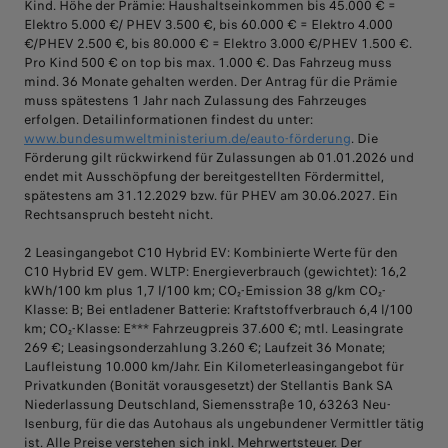
Kind. Höhe der Prämie: Haushaltseinkommen bis 45.000 € =
Elektro 5.000 €/ PHEV 3.500 €, bis 60.000 € = Elektro 4.000
€/PHEV 2.500 €, bis 80.000 € = Elektro 3.000 €/PHEV 1.500 €.
Pro Kind 500 € on top bis max. 1.000 €. Das Fahrzeug muss
mind. 36 Monate gehalten werden. Der Antrag für die Prämie
muss spätestens 1 Jahr nach Zulassung des Fahrzeuges
erfolgen. Detailinformationen findest du unter:
www.bundesumweltministerium.de/eauto-förderung
. Die
Förderung gilt rückwirkend für Zulassungen ab 01.01.2026 und
endet mit Ausschöpfung der bereitgestellten Fördermittel,
spätestens am 31.12.2029 bzw. für PHEV am 30.06.2027. Ein
Rechtsanspruch besteht nicht.
2 Leasingangebot C10 Hybrid EV: Kombinierte Werte für den
C10 Hybrid EV gem. WLTP: Energieverbrauch (gewichtet): 16,2
kWh/100 km plus 1,7 l/100 km; CO₂-Emission 38 g/km CO₂-
Klasse: B; Bei entladener Batterie: Kraftstoffverbrauch 6,4 l/100
km; CO₂-Klasse: E*** Fahrzeugpreis 37.600 €; mtl. Leasingrate
269 €; Leasingsonderzahlung 3.260 €; Laufzeit 36 Monate;
Laufleistung 10.000 km/Jahr. Ein Kilometerleasingangebot für
Privatkunden (Bonität vorausgesetzt) der Stellantis Bank SA
Niederlassung Deutschland, Siemensstraße 10, 63263 Neu-
Isenburg, für die das Autohaus als ungebundener Vermittler tätig
ist. Alle Preise verstehen sich inkl. Mehrwertsteuer. Der