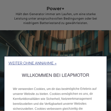
Power+
Hält den Generator immer am Laufen, um eine starke
Leistung unter anspruchsvollen Bedingungen oder bei
niedrigem Batteriestand zu gewährleisten.
WEITER OHNE ANNAHME →
WILLKOMMEN BEI LEAPMOTOR
Wir verwenden Cookies, um dir das bestmögliche Erlebnis auf
unserer Website zu bieten. Cookies ermöglichen es uns, dir
Kernfunktionalitäten wie Sicherheit, Netzwerkmanagement
bereitzustellen und die Verfügbarkeit unserer Websites
sicherzustellen. Cookies verbessern gleichzeitig die