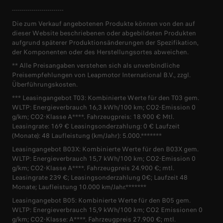
--------------------------
Die zum Verkauf angebotenen Produkte können von den auf
dieser Website beschriebenen oder abgebildeten Produkten
aufgrund späterer Produktionsänderungen der Spezifikation,
der Komponenten oder des Herstellungsortes abweichen.
** Alle Preisangaben verstehen sich als unverbindliche
Preisempfehlungen von Leapmotor International B.V., zzgl.
Überführungskosten.
*** Leasingangebot T03: Kombinierte Werte für den T03 gem.
WLTP: Energieverbrauch 16,3 kWh/100 km; CO2-Emission 0
g/km; CO2-Klasse A****. Fahrzeugpreis: 18.900 € Mtl.
Leasingrate: 169 € Leasingsonderzahlung: 0 € Laufzeit
(Monate): 48 Laufleistung (km/Jahr): 5.000.*******
Leasingangebot B03X: Kombinierte Werte für den B03X gem.
WLTP: Energieverbrauch 15,7 kWh/100 km; CO2-Emission 0
g/km; CO2-Klasse A****. Fahrzeugpreis 24.900 €; mtl.
Leasingrate 239 €; Leasingsonderzahlung 0€; Laufzeit 48
Monate; Laufleistung 10.000 km/Jahr.*******
Leasingangebot B05: Kombinierte Werte für den B05 gem.
WLTP: Energieverbrauch 15,9 kWh/100 km; CO2 Emissionen 0
g/km; CO2-Klasse: A****. Fahrzeugpreis 27.900 €; mtl.