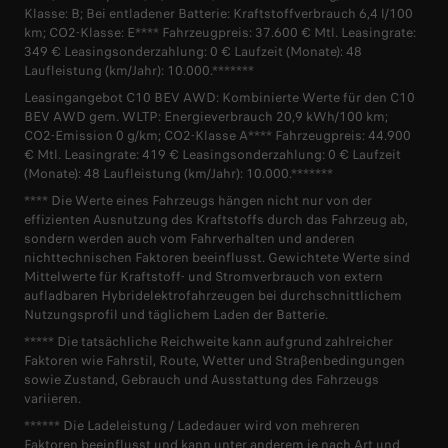
Klasse: B; Bei entladener Batterie: Kraftstoffverbrauch 6,4 l/100
km; CO2-Klasse: E**** Fahrzeugpreis: 37.600 € Mtl. Leasingrate:
349 € Leasingsonderzahlung: 0 € Laufzeit (Monate): 48
Laufleistung (km/Jahr): 10.000.*******
Leasingangebot C10 BEV AWD: Kombinierte Werte für den C10
BEV AWD gem. WLTP: Energieverbrauch 20,9 kWh/100 km;
CO2-Emission 0 g/km; CO2-Klasse A**** Fahrzeugpreis: 44.900
€ Mtl. Leasingrate: 419 € Leasingsonderzahlung: 0 € Laufzeit
(Monate): 48 Laufleistung (km/Jahr): 10.000.*******
**** Die Werte eines Fahrzeugs hängen nicht nur von der
effizienten Ausnutzung des Kraftstoffs durch das Fahrzeug ab,
sondern werden auch vom Fahrverhalten und anderen
nichttechnischen Faktoren beeinflusst. Gewichtete Werte sind
Mittelwerte für Kraftstoff- und Stromverbrauch von extern
aufladbaren Hybridelektrofahrzeugen bei durchschnittlichem
Nutzungsprofil und täglichem Laden der Batterie.
***** Die tatsächliche Reichweite kann aufgrund zahlreicher
Faktoren wie Fahrstil, Route, Wetter und Straßenbedingungen
sowie Zustand, Gebrauch und Ausstattung des Fahrzeugs
variieren.
****** Die Ladeleistung / Ladedauer wird von mehreren
Faktoren beeinflusst und kann unter anderem je nach Art und