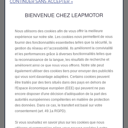
CONTINUER SANS ACCEPTER →
La valeur ajoutée du prolongateur
BIENVENUE CHEZ LEAPMOTOR
d'autonomie
Le véhicule à prolongateur d'autonomie fonctionne
principalement comme un véhicule électrique, seul
Nous utilisons des cookies afin de vous offrir la meilleure
le moteur électrique entraînant les roues. Lorsque la
expérience sur notre site. Les cookies nous permettent de vous
charge de la batterie devient faible ou lorsque que
fournir des fonctionnalités essentielles telles que la sécurité, la
vous devez faire de longs trajets, le moteur à
gestion du réseau et l’accessibilité. Ils améliorent la convivialité
combustion interne s'allume pour produire de
et les performances grâce à diverses fonctionnalités telles que
l'électricité, rechargeant la batterie et prolongeant
la reconnaissance de la langue, les résultats de recherche et
l'autonomie.
améliorent ainsi ce que nous vous offrons. Notre site peut
Ce système permet à nos SUV B10 et C10 New e-
également utiliser des cookies tiers pour envoyer des publicités
Hybrid d'offrir l'expérience de conduite douce,
qui vous sont davantage adaptées. Certains cookies peuvent
silencieuse et réactive d'un véhicule électrique, tout
être traités par des tiers situés dans des pays en dehors de
en offrant la flexibilité d'un moteur à essence
l'Espace économique européen (EEE) qui peuvent ne pas
traditionnel pour les longs trajets.
encore disposer d'une décision d'adéquation de la part des
autorités européennes compétentes en matière de protection
des données. Dans ce cas, le transfert est basé sur votre
consentement (art. 49.1a RGPD).
Un véhicule pour tous types de voyages
Que vous conduisiez en ville ou que vous planifiiez
Si vous souhaitez en savoir plus sur les cookies que nous
un long voyage en voiture, la technologie New e-