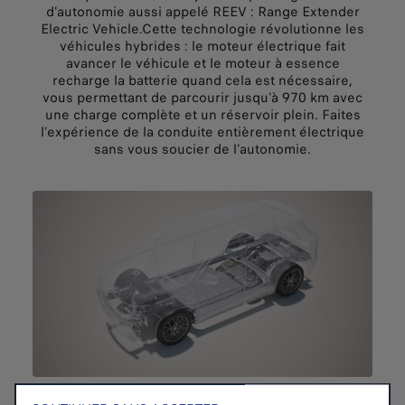
d'autonomie aussi appelé REEV : Range Extender
Electric Vehicle.
Cette technologie révolutionne les
véhicules hybrides : le moteur électrique fait
avancer le véhicule et le moteur à essence
recharge la batterie quand cela est nécessaire,
vous permettant de parcourir jusqu'à 970 km avec
une charge complète et un réservoir plein. Faites
l’expérience de la conduite entièrement électrique
sans vous soucier de l’autonomie.