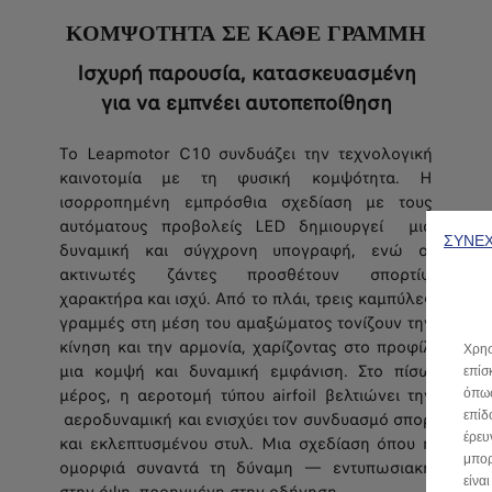
ΚΟΜΨΟΤΗΤΑ ΣΕ ΚΑΘΕ ΓΡΑΜΜΗ
Ισχυρή παρουσία, κατασκευασμένη
για να εμπνέει αυτοπεποίθηση
Το Leapmotor C10 συνδυάζει την τεχνολογική
καινοτομία με τη φυσική κομψότητα.
Η
ισορροπημένη εμπρόσθια σχεδίαση με τους
αυτόματους προβολείς LED δημιουργεί
μια
ΣΥΝΕΧ
δυναμική και σύγχρονη υπογραφή, ενώ οι
ακτινωτές ζάντες προσθέτουν σπορτίφ
χαρακτήρα και ισχύ.
Από το πλάι, τρεις καμπύλες
γραμμές στη μέση του αμαξώματος τονίζουν την
κίνηση και την αρμονία, χαρίζοντας
στο προφίλ
Χρησ
μια κομψή και δυναμική εμφάνιση. Στο πίσω
επίσ
μέρος, η αεροτομή τύπου airfoil βελτιώνει την
όπως
επίδ
αεροδυναμική και ενισχύει τον συνδυασμό σπορ
έρευ
και εκλεπτυσμένου στυλ.
Μια σχεδίαση όπου η
μπορ
ομορφιά συναντά τη δύναμη — εντυπωσιακή
είνα