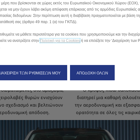
α μέρη που βρίσκονται σε χώρες εκτός του Ευρωπαϊκού Οικονομικού Χώρου (ΕΟΧ), 
χεται να μην έχουν λάβει ακόμη απόφαση επάρκειας από τις αρμόδιες Ευρωπαϊκές 
τασίας δεδομένων. Στην περίπτωση αυτή η διαβίβαση πραγματοποιείται με βάση τ
ατάθεσή σας (άρθρο 49 παρ. 1 (α) του ΓΚΠΔ).
πιθυμείτε να μάθετε περισσότερα για τα cookies που χρησιμοποιούμε και την διαχείρ
είτε να ανατρέξετε στην
Πολιτική για τα Cookies
ή να επιλέξετε την ‘Διαχείριση των
.
ΔΙΑΧΕΙΡΙΣΗ ΤΩΝ ΡΥΘΜΙΣΕΩΝ ΜΟΥ
ΑΠΟΔΟΧΗ ΟΛΩΝ
ες χειρολαβές θυρών
Κρυφός πίσω υαλοκαθ
νσωματωμένες στο αμάξωμα,
Ο κρυφός πίσω υαλοκαθα
χειρολαβές θυρών ενισχύουν
διατηρεί μια καθαρή σιλουέτ
νο σχεδιασμό και βελτιώνουν
την αεροδυναμική και εξασφα
αεροδυναμική απόδοση.
ορατότητα σε όλες τις καιρικ