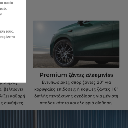
τα οποία
αρχές
ην
ισή τους,
 Ρυθμίσεών
αριστήρας
Premium ζάντες αλουμινίου
ριστήρας
Εντυπωσιακές σπορ ζάντες 20” για
α, βελτιώνει
κορυφαίες επιδόσεις ή κομψές ζάντες 18”
λίζει καθαρή
διπλής πεντάκτινης σχεδίασης για μέγιστη
ές συνθήκες.
αποδοτικότητα και ελαφριά αίσθηση.