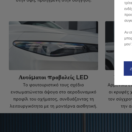
στην όψη, προηγμένη στην οδήγηση.
τρίτ
ενδέ
προσ
συγκ
Αν ε
μπορ
μου’
Αυτόματοι προβολείς LED
Επίπεδ
Το φουτουριστικό τους σχέδιο
Αρμονικά ε
ενσωματώνεται άψογα στο αεροδυναμικό
οι κρυφές 
προφίλ του οχήματος, συνδυάζοντας τη
τον σύγχρο
λειτουργικότητα με τη μοντέρνα αισθητική.
την 