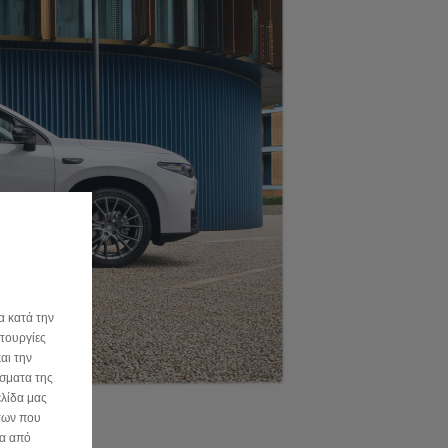
α κατά την
ιτουργίες
αι την
σματα της
ελίδα μας
άτων που
ία από