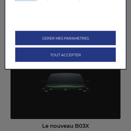
La future B05
GERER MES PARAMETRES
Découvrez La future B05
>
TOUT ACCEPTER
Le nouveau B03X