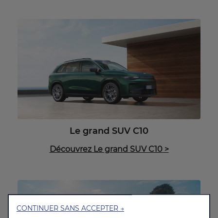
Le grand SUV C10
Découvrez Le grand SUV C10
>
CONTINUER SANS ACCEPTER →