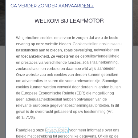
GA VERDER ZONDER AANVAARDEN →
WELKOM BIJ LEAPMOTOR
We gebruiken cookies om ervoor te zorgen dat we u de beste
ervaring op onze website bieden. Cookies stellen ons in staat u
basisfuncties aan te bieden, zoals beveiliging, netwerkbeheer
Kracht met optimale grip
en toegankelijkheid. Ze verbeteren de gebruiksvriendelijkheid
en prestaties via verschillende functies, zoals taalherkenning,
Met een indrukwekkend vermogen van 430 kW (585 pk)
zoekresultaten en verbeteren daarmee wat wij u aanbieden.
accelereert de C10 AWD van 0 naar 100 km/u in slechts
Onze website zou ook cookies van derden kunnen gebruiken
4,0 seconden, wat zorgt voor een rijervaring die zowel
om advertenties te sturen die voor u relevanter zijn. Sommige
opwindend als veilig is. Het slimme
cookies kunnen worden verwerkt door derden in landen buiten
vierwielaandrijvingssysteem garandeert immers
de Europese Economische Ruimte (EER) die mogelijk nog
optimale grip en stabiliteit en reageert direct op
geen adequaatheidsbesluit hebben ontvangen van de
relevante Europese gegevensbeschermingsautoriteiten. In dit
veranderende ondergronden, zoals een natte straat, een
geval is de overdracht gebaseerd op uw toestemming (Art.
besneeuwde bergpas of een onverharde weg.
49.1a AVG).
De speciaal ontwikkelde LFP-accu, ondersteund door
Raadpleeg onze
Privacy Policy
voor meer informatie over ons
het 800V-systeem, maakt ultrasnel laden mogelijk: van
beleid met betrekking tot persoonlijke gegevens. Of klik op de