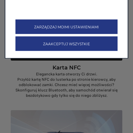
ZARZĄDZAJ MOIMI USTAWIENIAMI
ZAAKCEPTUJ WSZYSTKIE
Karta NFC
Elegancka karta otworzy Ci drzwi.
Przyłóż kartę NFC do lusterka po stronie kierowcy, aby
odblokować zamki. Chcesz mieć więcej możliwości?
Skonfiguruj klucz Bluetooth, aby samochód otwierał się
bezdotykowo gdy tylko się do niego zbliżysz.