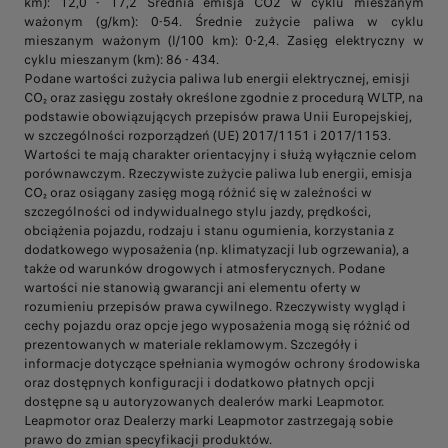
km): 12,0 - 17,2 Średnia emisja CO2 w cyklu mieszanym
ważonym (g/km): 0-54. Średnie zużycie paliwa w cyklu
mieszanym ważonym (l/100 km): 0-2,4. Zasięg elektryczny w
cyklu mieszanym (km): 86 - 434.
Podane wartości zużycia paliwa lub energii elektrycznej, emisji
CO₂ oraz zasięgu zostały określone zgodnie z procedurą WLTP, na
podstawie obowiązujących przepisów prawa Unii Europejskiej,
w szczególności rozporządzeń (UE) 2017/1151 i 2017/1153.
Wartości te mają charakter orientacyjny i służą wyłącznie celom
porównawczym. Rzeczywiste zużycie paliwa lub energii, emisja
CO₂ oraz osiągany zasięg mogą różnić się w zależności w
szczególności od indywidualnego stylu jazdy, prędkości,
obciążenia pojazdu, rodzaju i stanu ogumienia, korzystania z
dodatkowego wyposażenia (np. klimatyzacji lub ogrzewania), a
także od warunków drogowych i atmosferycznych. Podane
wartości nie stanowią gwarancji ani elementu oferty w
rozumieniu przepisów prawa cywilnego. Rzeczywisty wygląd i
cechy pojazdu oraz opcje jego wyposażenia mogą się różnić od
prezentowanych w materiale reklamowym. Szczegóły i
informacje dotyczące spełniania wymogów ochrony środowiska
oraz dostępnych konfiguracji i dodatkowo płatnych opcji
dostępne są u autoryzowanych dealerów marki Leapmotor.
Leapmotor oraz Dealerzy marki Leapmotor zastrzegają sobie
prawo do zmian specyfikacji produktów.