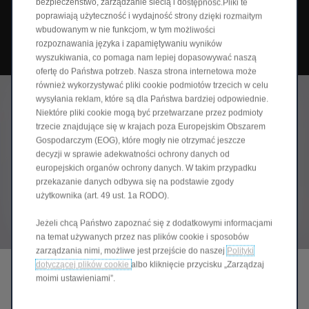
bezpieczeństwo, zarządzanie siecią i dostępność.Pliki te
12 wysokiej jakości głośników w połączeniu ze
wzmacniaczem zapewnia czysty, przestrzenny
poprawiają użyteczność i wydajność strony dzięki rozmaitym
dźwięk 7.1, a 64-kolorowe oświetlenie ambientowe
wbudowanym w nie funkcjom, w tym możliwości
może synchronizować się z muzyką, tworząc
rozpoznawania języka i zapamiętywaniu wyników
indywidualny klimat.
wyszukiwania, co pomaga nam lepiej dopasowywać naszą
ofertę do Państwa potrzeb. Nasza strona internetowa może
również wykorzystywać pliki cookie podmiotów trzecich w celu
wysyłania reklam, które są dla Państwa bardziej odpowiednie.
Niektóre pliki cookie mogą być przetwarzane przez podmioty
trzecie znajdujące się w krajach poza Europejskim Obszarem
Gospodarczym (EOG), które mogły nie otrzymać jeszcze
decyzji w sprawie adekwatności ochrony danych od
europejskich organów ochrony danych. W takim przypadku
przekazanie danych odbywa się na podstawie zgody
użytkownika (art. 49 ust. 1a RODO).
Jeżeli chcą Państwo zapoznać się z dodatkowymi informacjami
na temat używanych przez nas plików cookie i sposobów
zarządzania nimi, możliwe jest przejście do naszej
Polityki
dotyczącej plików cookie
albo kliknięcie przycisku „Zarządzaj
ŁĄCZNOŚĆ I MULTIMEDIA
moimi ustawieniami”.