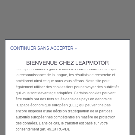
Nous utilisons des cookies afin de vous offrir la meilleure
CONTINUER SANS ACCEPTER →
expérience sur notre site. Les cookies nous permettent de vous
fournir des fonctionnalités essentielles telles que la sécurité, la
BIENVENUE CHEZ LEAPMOTOR
gestion du réseau et l’accessibilité. Ils améliorent la convivialité
et les performances grâce à diverses fonctionnalités telles que
la reconnaissance de la langue, les résultats de recherche et
améliorent ainsi ce que nous vous offrons. Notre site peut
également utiliser des cookies tiers pour envoyer des publicités
qui vous sont davantage adaptées. Certains cookies peuvent
être traités par des tiers situés dans des pays en dehors de
l'Espace économique européen (EEE) qui peuvent ne pas
encore disposer d'une décision d'adéquation de la part des
autorités européennes compétentes en matière de protection
des données. Dans ce cas, le transfert est basé sur votre
consentement (art. 49.1a RGPD).