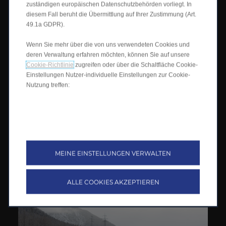
zuständigen europäischen Datenschutzbehörden vorliegt. In
diesem Fall beruht die Übermittlung auf Ihrer Zustimmung (Art.
49.1a GDPR).
Wenn Sie mehr über die von uns verwendeten Cookies und
deren Verwaltung erfahren möchten, können Sie auf unsere
Cookie-Richtlinie
zugreifen oder über die Schaltfläche Cookie-
Einstellungen Nutzer-individuelle Einstellungen zur Cookie-
Nutzung treffen:
Möchten Sie den C10 sehen?
Entdecken Sie Exterieur, Interieur & Technologien. Treten Sie
ein und erkunden Sie den C10 aus jedem Blickwinkel.
Entdecken Sie das kühne Aussendesign, betreten Sie den
raffinierten Innenraum und tauchen Sie ein in die neuesten
Technologien, die jede Fahrt intelligenter und aufregender
machen.
MEINE EINSTELLUNGEN VERWALTEN
Jetzt entdecken
>
ALLE COOKIES AKZEPTIEREN