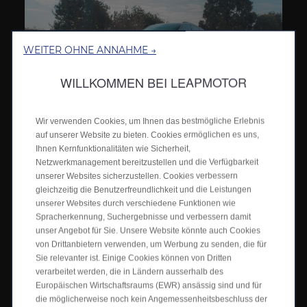
WEITER OHNE ANNAHME →
WILLKOMMEN BEI LEAPMOTOR
Wir verwenden Cookies, um Ihnen das bestmögliche Erlebnis
Benötigen Sie mehr Autonomie?
auf unserer Website zu bieten. Cookies ermöglichen es uns,
Lernen Sie den C10 Hybrid EV kennen. Kombiniert die
Ihnen Kernfunktionalitäten wie Sicherheit,
Leichtigkeit des elektrischen Fahrens mit der Freiheit, weiter
Netzwerkmanagement bereitzustellen und die Verfügbarkeit
zu fahren. Der hintere Elektromotor sorgt für eine ruhige,
unserer Websites sicherzustellen. Cookies verbessern
ruhige Fahrt, während ein Frontmotor bei Bedarf leise Strom
erzeugt. Er ist so konzipiert, dass er sich an jede Fahrt
gleichzeitig die Benutzerfreundlichkeit und die Leistungen
anpasst und Ihnen Effizienz und Sicherheit bietet.
unserer Websites durch verschiedene Funktionen wie
Spracherkennung, Suchergebnisse und verbessern damit
Jetzt entdecken
>
unser Angebot für Sie. Unsere Website könnte auch Cookies
von Drittanbietern verwenden, um Werbung zu senden, die für
Sie relevanter ist. Einige Cookies können von Dritten
verarbeitet werden, die in Ländern ausserhalb des
Europäischen Wirtschaftsraums (EWR) ansässig sind und für
die möglicherweise noch kein Angemessenheitsbeschluss der