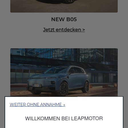
NEW B05
Jetzt entdecken
>
WEITER OHNE ANNAHME →
B10 BEV
WILLKOMMEN BEI LEAPMOTOR
Jetzt entdecken
>