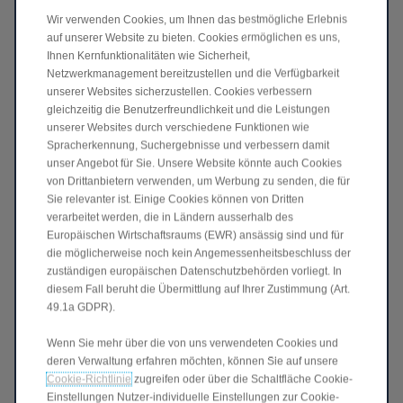
Wir verwenden Cookies, um Ihnen das bestmögliche Erlebnis
auf unserer Website zu bieten. Cookies ermöglichen es uns,
Ihnen Kernfunktionalitäten wie Sicherheit,
Netzwerkmanagement bereitzustellen und die Verfügbarkeit
unserer Websites sicherzustellen. Cookies verbessern
gleichzeitig die Benutzerfreundlichkeit und die Leistungen
unserer Websites durch verschiedene Funktionen wie
Spracherkennung, Suchergebnisse und verbessern damit
unser Angebot für Sie. Unsere Website könnte auch Cookies
von Drittanbietern verwenden, um Werbung zu senden, die für
Sie relevanter ist. Einige Cookies können von Dritten
verarbeitet werden, die in Ländern ausserhalb des
Europäischen Wirtschaftsraums (EWR) ansässig sind und für
B10 Hybrid EV
die möglicherweise noch kein Angemessenheitsbeschluss der
zuständigen europäischen Datenschutzbehörden vorliegt. In
Jetzt entdecken
>
diesem Fall beruht die Übermittlung auf Ihrer Zustimmung (Art.
49.1a GDPR).
Wenn Sie mehr über die von uns verwendeten Cookies und
deren Verwaltung erfahren möchten, können Sie auf unsere
Cookie-Richtlinie
zugreifen oder über die Schaltfläche Cookie-
Einstellungen Nutzer-individuelle Einstellungen zur Cookie-