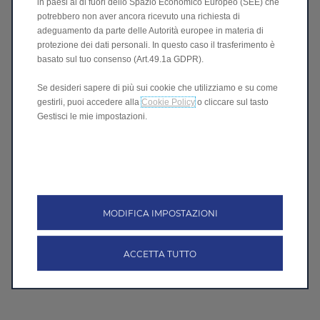
in paesi al di fuori dello Spazio Economico Europeo (SEE) che
potrebbero non aver ancora ricevuto una richiesta di
adeguamento da parte delle Autorità europee in materia di
protezione dei dati personali. In questo caso il trasferimento è
basato sul tuo consenso (Art.49.1a GDPR).
Se desideri sapere di più sui cookie che utilizziamo e su come
gestirli, puoi accedere alla
Cookie Policy
o cliccare sul tasto
Gestisci le mie impostazioni.
MODIFICA IMPOSTAZIONI
ACCETTA TUTTO