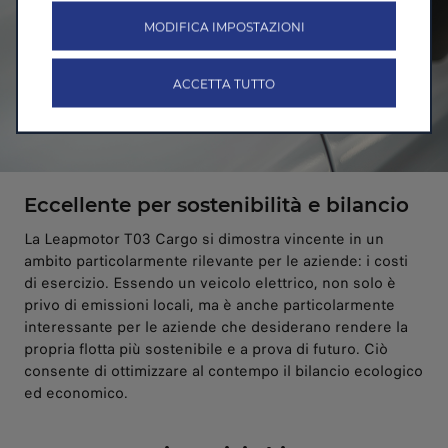
MODIFICA IMPOSTAZIONI
ACCETTA TUTTO
Eccellente per sostenibilità e bilancio
La Leapmotor T03 Cargo si dimostra vincente in un
ambito particolarmente rilevante per le aziende: i costi
di esercizio. Essendo un veicolo elettrico, non solo è
privo di emissioni locali, ma è anche particolarmente
interessante per le aziende che desiderano rendere la
propria flotta più sostenibile e a prova di futuro. Ciò
consente di ottimizzare al contempo il bilancio ecologico
ed economico.