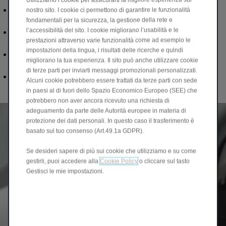
Console centrale con display da 10,1 pollici come centro
nostro sito. I cookie ci permettono di garantire le funzionalità
di controllo intuitivo
fondamentali per la sicurezza, la gestione della rete e
l’accessibilità del sito. I cookie migliorano l’usabilità e le
App Leapmotor per una connessione intelligente al
prestazioni attraverso varie funzionalità come ad esempio le
veicolo (informazioni e controllo tramite smartphone)
impostazioni della lingua, i risultati delle ricerche e quindi
Aggiornamenti over-the-air per mantenere il veicolo
migliorano la tua esperienza. Il sito può anche utilizzare cookie
sempre aggiornato
di terze parti per inviarti messaggi promozionali personalizzati.
6 airbag e sistemi avanzati di assistenza alla guida
Alcuni cookie potrebbero essere trattati da terze parti con sede
(ADAS) per una maggiore sicurezza nell’uso quotidiano
in paesi al di fuori dello Spazio Economico Europeo (SEE) che
potrebbero non aver ancora ricevuto una richiesta di
adeguamento da parte delle Autorità europee in materia di
protezione dei dati personali. In questo caso il trasferimento è
basato sul tuo consenso (Art.49.1a GDPR).
Se desideri sapere di più sui cookie che utilizziamo e su come
gestirli, puoi accedere alla
Cookie Policy
o cliccare sul tasto
Gestisci le mie impostazioni.