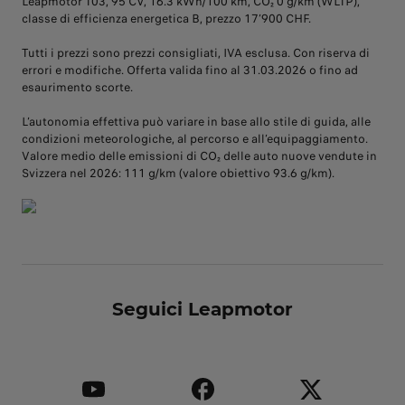
Leapmotor T03, 95 CV, 16.3 kWh/100 km, CO₂ 0 g/km (WLTP),
classe di efficienza energetica B, prezzo 17’900 CHF.
Tutti i prezzi sono prezzi consigliati, IVA esclusa. Con riserva di
errori e modifiche. Offerta valida fino al 31.03.2026 o fino ad
esaurimento scorte.
L’autonomia effettiva può variare in base allo stile di guida, alle
condizioni meteorologiche, al percorso e all’equipaggiamento.
Valore medio delle emissioni di CO₂ delle auto nuove vendute in
Svizzera nel 2026: 111 g/km (valore obiettivo 93.6 g/km).
Seguici Leapmotor