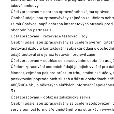
takové smlouvy.
Účel zpracování – ochrana oprávněného zájmu správce
Osobní údaje jsou zpracovávány zejména za účelem och
zájmů Správce, např. ochrana internetových stránek před
obchodního partnera aj.
Účel zpracování – rezervace testovací jízdy
Osobní údaje jsou zpracovávány za účelem ověření totož
testovací jízdou a kontaktování subjektu údajů s obchodn
údajů testoval či o jehož testování projevil zájem.
Účel zpracování – souhlas se zpracováním osobních údaj
Účelem zpracování osobních údajů je jejich využití pro d
činnost, zejména pak pro průzkum trhu, statistické účely,
poskytování poprodejních služeb a šíření obchodních sdě
480/2004 Sb., o některých službách informační společnost
f.
3
Účel zpracování – dotaz na zákaznický servis
Osobní údaje jsou zpracovávány za účelem zodpovězení 
servis pomocí formuláře umístěného na stránkách www.l