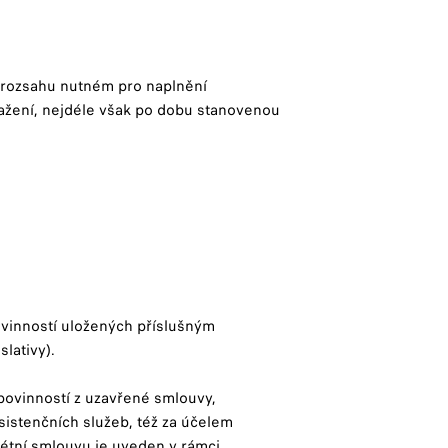
v rozsahu nutném pro naplnění
ažení, nejdéle však po dobu stanovenou
:
ovinností uložených příslušným
slativy).
povinností z uzavřené smlouvy,
asistenčních služeb, též za účelem
étní smlouvu je uveden v rámci