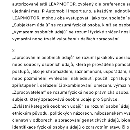
autorizované sítě LEAPMOTOR, zvolený dle preference s
ujednání mezi P Automobil Import s.r.o. a každým jednot
LEAPMOTOR, mohou oba vystupovat i jako tzv. společní s
„Subjektem údajů“ se rozumí fyzická osoba, k níž se osobn
„Výmazem osobních údajů“ se rozumí fyzické zničení nosi
vymazání nebo trvalé vyloučení z dalších zpracování.
2
„Zpracováním osobních údajů“ se rozumí jakákoliv opera
nebo soubory osobních údajů, která je prováděna pomoc
postupů, jako je shromáždění, zaznamenání, uspořádání, s
nebo pozměnění, vyhledání, nahlédnutí, použití, zpřístup
zpřístupnění, seřazení či zkombinování, omezení, výmaz 
„Zpracovatelem“ se rozumí fyzická nebo právnická osoba,
subjekt, který zpracovává osobní údaje pro Správce.
„Zvláštní kategorií osobních údajů“ se rozumí osobní údaj
etnickém původu, politických názorech, náboženském vyz
členství v odborech, a zpracování genetických údajů, bi
identifikace fyzické osoby a údajů o zdravotním stavu či 