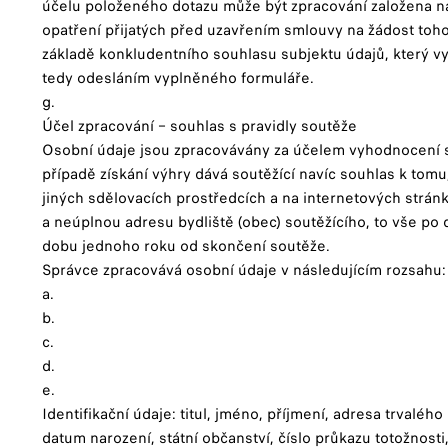
účelu položeného dotazu může být zpracování založena n
opatření přijatých před uzavřením smlouvy na žádost toho
základě konkludentního souhlasu subjektu údajů, který v
tedy odesláním vyplněného formuláře.
g.
Účel zpracování – souhlas s pravidly soutěže
Osobní údaje jsou zpracovávány za účelem vyhodnocení s
případě získání výhry dává soutěžící navíc souhlas k tom
jiných sdělovacích prostředcích a na internetových strán
a neúplnou adresu bydliště (obec) soutěžícího, to vše po
dobu jednoho roku od skončení soutěže.
Správce zpracovává osobní údaje v následujícím rozsahu
a.
b.
c.
d.
e.
Identifikační údaje: titul, jméno, příjmení, adresa trvalého
datum narození, státní občanství, číslo průkazu totožnosti