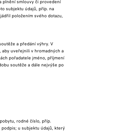
a plnění smlouvy či provedení
to subjektu údajů, příp. na
yjádřil položením svého dotazu,
outěže a předání výhry. V
u, aby uveřejnili v hromadných a
kách pořadatele jméno, příjmení
 dobu soutěže a dále nejvýše po
:
 pobytu, rodné číslo, příp.
, podpis; u subjektu údajů, který