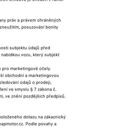
rany práv a právem chráněných
 zneužitím, posuzování bonity
nosti subjektu údajů před
í nabídkou vozu, který subjekt
ů pro marketingové účely.
alší obchodní a marketingovou
 sledování údajů o prodeji,
lení ve smyslu § 7 zákona č.
i, ve znění pozdějších předpisů.
položeného dotazu na zákaznický
eapmotor.cz. Podle povahy a