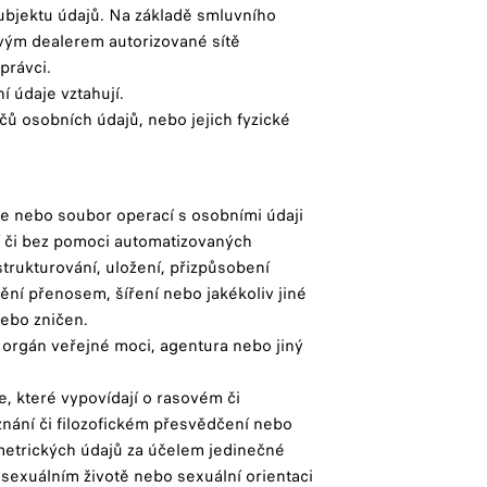
ubjektu údajů. Na základě smluvního
livým dealerem autorizované sítě
právci.
í údaje vztahují.
čů osobních údajů, nebo jejich fyzické
ce nebo soubor operací s osobními údaji
í či bez pomoci automatizovaných
trukturování, uložení, přizpůsobení
nění přenosem, šíření nebo jakékoliv jiné
nebo zničen.
 orgán veřejné moci, agentura nebo jiný
e, které vypovídají o rasovém či
nání či filozofickém přesvědčení nebo
ometrických údajů za účelem jedinečné
o sexuálním životě nebo sexuální orientaci