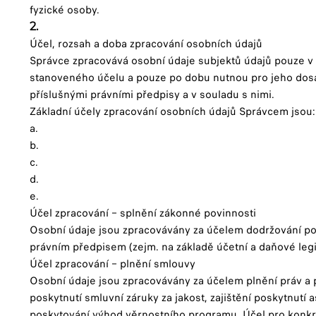
fyzické osoby.
2.
Účel, rozsah a doba zpracování osobních údajů
Správce zpracovává osobní údaje subjektů údajů pouze 
stanoveného účelu a pouze po dobu nutnou pro jeho dos
příslušnými právními předpisy a v souladu s nimi.
Základní účely zpracování osobních údajů Správcem jsou
a.
b.
c.
d.
e.
Účel zpracování – splnění zákonné povinnosti
Osobní údaje jsou zpracovávány za účelem dodržování p
právním předpisem (zejm. na základě účetní a daňové legi
Účel zpracování – plnění smlouvy
Osobní údaje jsou zpracovávány za účelem plnění práv a 
poskytnutí smluvní záruky za jakost, zajištění poskytnutí 
poskytování výhod věrnostního programu. Účel pro konkr