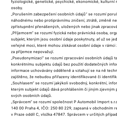
fyziologické, genetické, psychické, ekonomické, kulturní
osoby.
„Porušením zabezpečení osobních údajů“ se rozumí poruš
náhodnému nebo protiprávnímu zničení, ztrátě, změně 
zpřístupnění přenášených, uložených nebo jinak zpracov
„Příjemcem“ se rozumí fyzická nebo právnická osoba, org
subjekt, kterým jsou osobní údaje poskytnuty, ať už se jedn
veřejné moci, které mohou získávat osobní údaje v rámci 
za příjemce nepovažují.
„Pseudonymizací“ se rozumí zpracování osobních údajů ta
konkrétnímu subjektu údajů bez použití dodatečných info
informace uchovávány odděleně a vztahují se na ně techni
zajištěno, že nebudou přiřazeny identifikované či identif
„Souhlasem“ se rozumí jakýkoli svobodný, konkrétní, inf
kterým subjekt údajů dává prohlášením či jiným zjevným 
svých osobních údajů.
„Správcem“ se rozumí společnost P Automobil Import s.r.o
140 00 Praha 4, IČO: 250 80 229, zapsaná v obchodním
v Praze oddíl C, vložka 47847. Správcem v určitých přípa