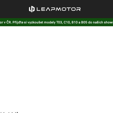
r v ČR. Přijďte si vyzkoušet modely T03, C10, B10 a B05 do našich sho