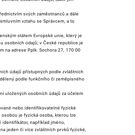
třednictvím svých zaměstnanců a dále
e smluvním vztahu se Správcem, a to
lenským státem Evropské unie, který je
u osobních údajů; v České republice je
em na adrese Pplk. Sochora 27, 170 00
ních údajů přístupných podle zvláštních
 rozdělený podle funkčního či zeměpisného
ní uložených osobních údajů za účelem
ované nebo identifikovatelné fyzické
u osobou je fyzická osoba, kterou lze
 identifikátor, například jméno,
o na jeden či více zvláštních prvků fyzické,