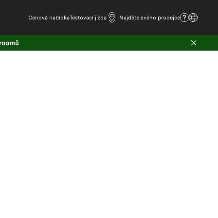
Cenová nabídka
Testovací jízda
Najděte svého prodejce
wroomů