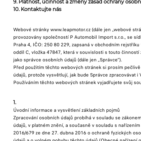
9. Platnost, účinnost a změny zásad ochrany osob
10. Kontaktujte nás
Webové stránky www.leapmotor.cz (dále jen „webové strá
provozovány společností P Automobil Import s.r.o., se sí
Praha 4, IČO: 250 80 229, zapsaná v obchodním rejstř
oddíl C, vložka 47847, která v souvislosti s touto činnost
jako správce osobních údajů (dále jen „Správce“).
Před použitím těchto webových stránek si prosím pečlivě
údajů, protože vysvětlují, jak bude Správce zpracovávat i
Používáním těchto webových stránek vyjadřujete svůj so
1.
Úvodní informace a vysvětlení základních pojmů
Zpracování osobních údajů probíhá v souladu se zákonem
údajů, v platném znění, a současně v souladu s nařízení
2016/679 ze dne 27. dubna 2016 o ochraně fyzických oso
údajů a o volném pohybu těchto údajů (Obecné nařízení o