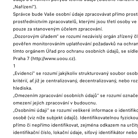
„Nařízení“).
Správce bude Vaše osobní údaje zpracovávat přímo pros
prostřednictvím zpracovatelů, kterými jsou třetí osoby v
pouze za stanoveným účelem zpracování.
„Dozorovým úřadem“ se rozumí nezávislý orgán zřízený č
pověřen monitorováním uplatňování požadavků na ochran
tímto orgánem Úřad pro ochranu osobních údajů, se sídl
Praha 7 (http://www.uoou.cz).
1
„Evidencí“ se rozumí jakýkoliv strukturovaný soubor osob
kritérií, ať již je centralizovaný, decentralizovaný, nebo
hlediska.
„Omezením zpracování osobních údajů“ se rozumí označe
omezení jejich zpracování v budoucnu.
„Osobními údaji“ se rozumí veškeré informace o identifik
osobě (viz níže subjekt údajů). Identifikovatelnou fyzicko
přímo či nepřímo identifikovat, zejména odkazem na určitý
identifikační číslo, lokační údaje, síťový identifikátor neb