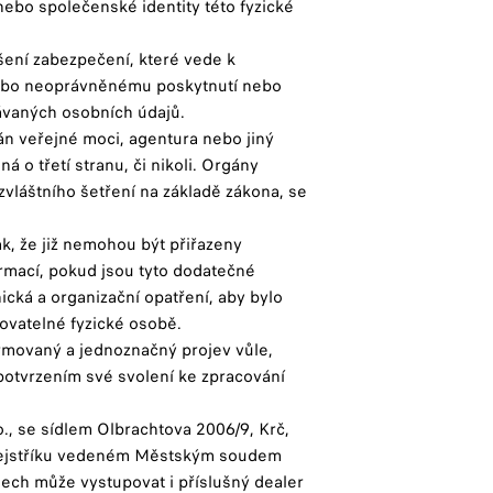
 nebo společenské identity této fyzické
ení zabezpečení, které vede k
nebo neoprávněnému poskytnutí nebo
ávaných osobních údajů.
án veřejné moci, agentura nebo jiný
á o třetí stranu, či nikoli. Orgány
zvláštního šetření na základě zákona, se
k, že již nemohou být přiřazeny
rmací, pokud jsou tyto dodatečné
cká a organizační opatření, aby bylo
ikovatelné fyzické osobě.
ormovaný a jednoznačný projev vůle,
potvrzením své svolení ke zpracování
., se sídlem Olbrachtova 2006/9, Krč,
 rejstříku vedeném Městským soudem
dech může vystupovat i příslušný dealer