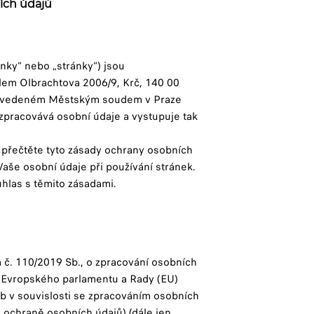
ních údajů
nky“ nebo „stránky“) jsou
dlem Olbrachtova 2006/9, Krč, 140 00
íku vedeném Městským soudem v Praze
í zpracovává osobní údaje a vystupuje tak
 přečtěte tyto zásady ochrany osobních
 Vaše osobní údaje při používání stránek.
uhlas s těmito zásadami.
 č. 110/2019 Sb., o zpracování osobních
m Evropského parlamentu a Rady (EU)
b v souvislosti se zpracováním osobních
 ochraně osobních údajů) (dále jen