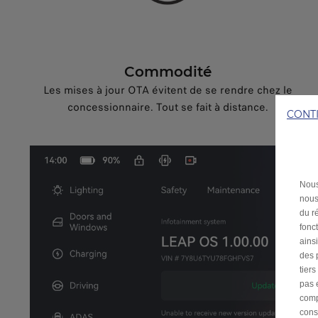
Commodité
Les mises à jour OTA évitent de se rendre chez le
concessionnaire. Tout se fait à distance.
CONT
Nous
nous
du ré
fonc
ains
des 
tier
pas 
comp
cons