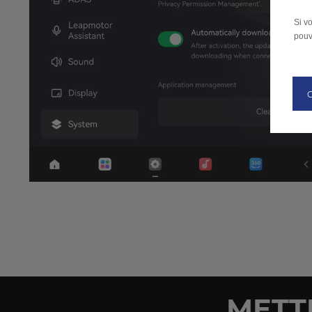
Si v
pouv
METT