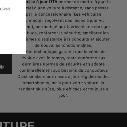
Une mise à jour OTA
permet de mettre à jour le
logiciel d’une voiture à distance, sans passer
r, vous
par le concessionnaire. Les véhicules
connectés reçoivent des mises à jour via
Internet, permettant aux fabricants de corriger
des bugs, renforcer la sécurité, améliorer les
systèmes d’assistance à la conduite et ajouter
de nouvelles fonctionnalités.
Cette technologie garantit que le véhicule
évolue avec le temps, reste conforme aux
dernières normes de sécurité et s’adapte
continuellement aux besoins du conducteur.
C’est similaire aux mises à jour régulières des
smartphones, mais pour votre voiture, la
rendant plus sûre, plus efficace et toujours à
jour.
ITURE