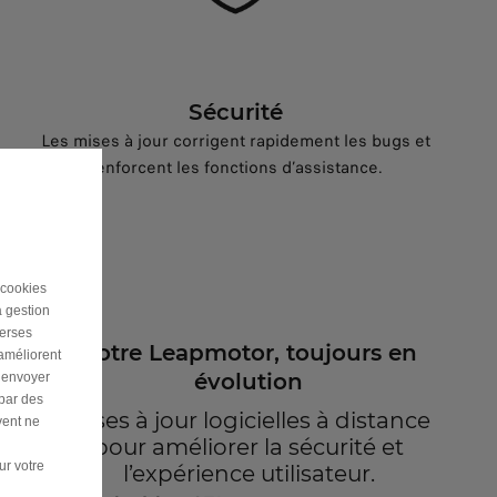
Sécurité
Les mises à jour corrigent rapidement les bugs et
renforcent les fonctions d’assistance.
 cookies
a gestion
verses
Votre Leapmotor, toujours en
 améliorent
évolution
r envoyer
 par des
Mises à jour logicielles à distance
vent ne
pour améliorer la sécurité et
ur votre
l’expérience utilisateur.