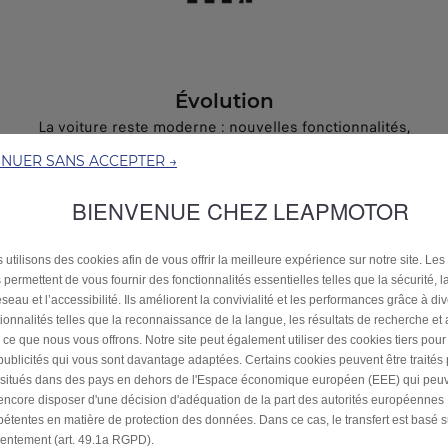
Évolution
La voiture reste moderne : nouvelles fonctionnalités,
interface améliorée, adaptation continue.
INUER SANS ACCEPTER →
BIENVENUE CHEZ LEAPMOTOR
 utilisons des cookies afin de vous offrir la meilleure expérience sur notre site. Les
 permettent de vous fournir des fonctionnalités essentielles telles que la sécurité, l
seau et l’accessibilité. Ils améliorent la convivialité et les performances grâce à di
tionnalités telles que la reconnaissance de la langue, les résultats de recherche et
i ce que nous vous offrons. Notre site peut également utiliser des cookies tiers pou
publicités qui vous sont davantage adaptées. Certains cookies peuvent être traités
s situés dans des pays en dehors de l'Espace économique européen (EEE) qui peu
encore disposer d'une décision d'adéquation de la part des autorités européennes
étentes en matière de protection des données. Dans ce cas, le transfert est basé s
entement (art. 49.1a RGPD).