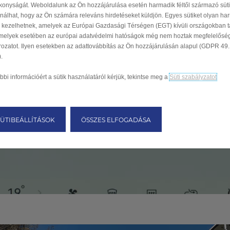
konyságát. Weboldalunk az Ön hozzájárulása esetén harmadik féltől származó sütik
nálhat, hogy az Ön számára releváns hirdetéseket küldjön. Egyes sütiket olyan ha
k kezelhetnek, amelyek az Európai Gazdasági Térségen (EGT) kívüli országokban t
melyek esetében az európai adatvédelmi hatóságok még nem hoztak megfelelősé
rozatot. Ilyen esetekben az adattovábbítás az Ön hozzájárulásán alapul (GDPR 49. c
.
bbi információért a sütik használatáról kérjük, tekintse meg a
Süti szabályzatot
SÜTIBEÁLLÍTÁSOK
ÖSSZES ELFOGADÁSA