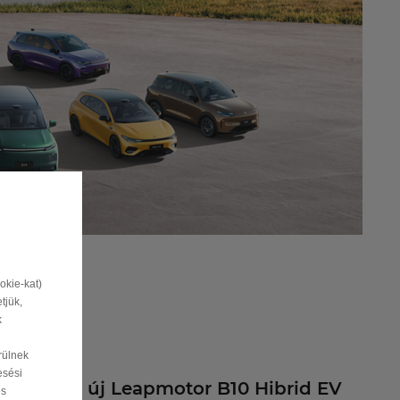
N
okie-kat)
tjük,
k
rülnek
esési
Az új Leapmotor B10 Hibrid EV
és