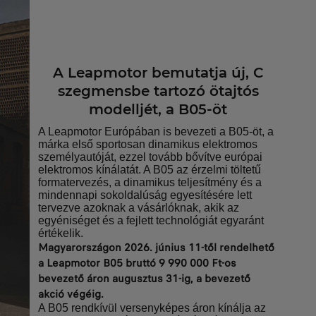
A Leapmotor bemutatja új, C
szegmensbe tartozó ötajtós
modelljét, a B05-öt
A Leapmotor Európában is bevezeti a B05-öt, a
márka első sportosan dinamikus elektromos
személyautóját, ezzel tovább bővítve európai
elektromos kínálatát. A B05 az érzelmi töltetű
formatervezés, a dinamikus teljesítmény és a
mindennapi sokoldalúság egyesítésére lett
tervezve azoknak a vásárlóknak, akik az
egyéniséget és a fejlett technológiát egyaránt
értékelik.
Magyarországon 2026. június 11-től rendelhető
a Leapmotor B05 bruttó 9 990 000 Ft-os
bevezető áron augusztus 31-ig, a bevezető
akció végéig.
A B05 rendkívül versenyképes áron kínálja az