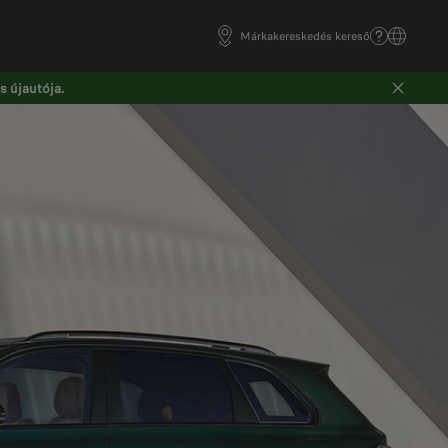
Márkakereskedés kereső
 újautója.