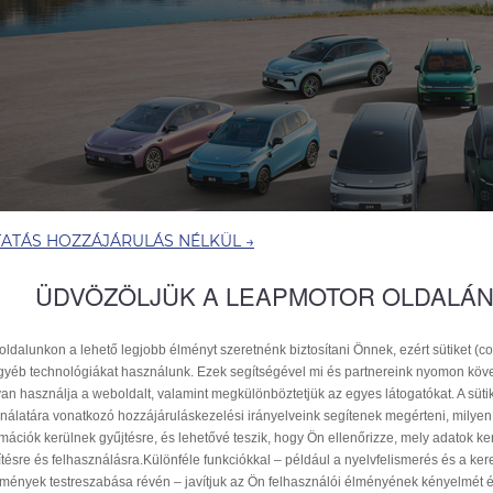
TATÁS HOZZÁJÁRULÁS NÉLKÜL →
ÜDVÖZÖLJÜK A LEAPMOTOR OLDALÁ
ldalunkon a lehető legjobb élményt szeretnénk biztosítani Önnek, ezért sütiket (co
gyéb technológiákat használunk. Ezek segítségével mi és partnereink nyomon köve
an használja a weboldalt, valamint megkülönböztetjük az egyes látogatókat. A süti
nálatára vonatkozó hozzájáruláskezelési irányelveink segítenek megérteni, milyen
rmációk kerülnek gyűjtésre, és lehetővé teszik, hogy Ön ellenőrizze, mely adatok ke
ítésre és felhasználásra.Különféle funkciókkal – például a nyelvfelismerés és a ker
mények testreszabása révén – javítjuk az Ön felhasználói élményének kényelmét 