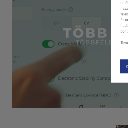
haté
hasz
fele
és a
hatá
pont)
Tová