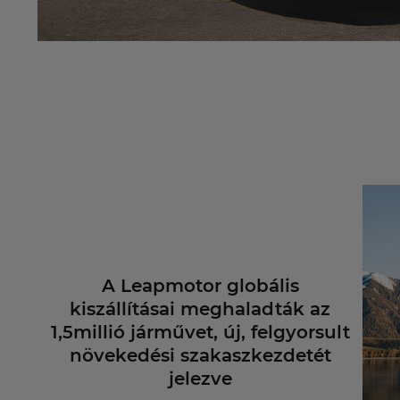
A Leapmotor globális
kiszállításai meghaladták az
1,5millió járművet, új, felgyorsult
növekedési szakaszkezdetét
jelezve