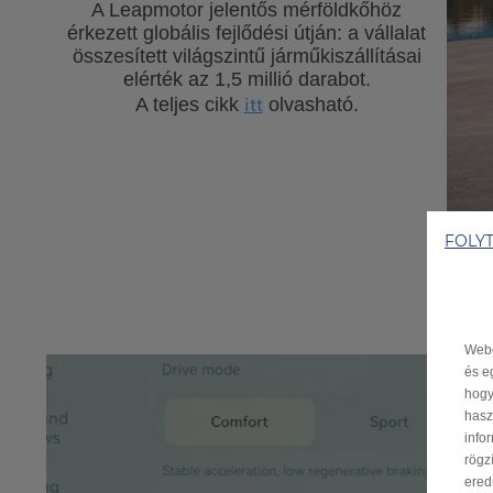
A Leapmotor jelentős mérföldkőhöz
érkezett globális fejlődési útján: a vállalat
összesített világszintű járműkiszállításai
elérték az 1,5 millió darabot.
itt
A teljes cikk
olvasható.
FOLY
Webo
és e
hogy
hasz
info
rögz
ered