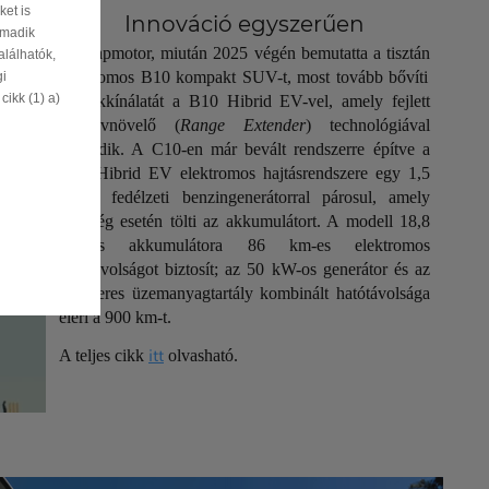
et is
Innováció egyszerűen
rmadik
A
Leapmotor
, m
iután 2025 végén bemutatta a
tisztán
alálhatók,
elektromos B10 kompakt SUV-t, most tovább bővíti
gi
ikk (1) a)
termékkínálatát a B10
Hibrid
EV-vel, amely fejlett
hatótávnövelő (
Range Extender
)
technológiával
működik. A C10-en már bevált rendszerre építve a
B10
Hibrid
EV elektromos hajtásrendszere egy 1,5
literes fedélzeti benzingenerátorral párosul, amely
szükség esetén tölti az akkumulátort. A modell 18,8
kWh-s akkumulátora 86 km-es elektromos
hatótávolságot biztosít; az 50 kW-os generátor és az
50 literes üzemanyagtartály kombinált hatótávolsága
eléri a 900 km-t.
itt
A teljes cikk
olvasható.