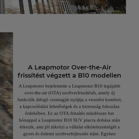
A Leapmotor Over-the-Air
frissítést végzett a B10 modellen
A Leapmotor bejelentette a Leapmotor B10 legújabb
over-the-air (OTA) szoftverfrissítését, amely új
funkciók átfogó csomagját nyújtja a vezetési komfort,
a kapcsolódási lehetőségek és a biztonság fokozása
érdekében. Ez az OTA-frissítés mindössze hat
hónappal a Leapmotor B10 SUV piacra dobása után
érkezik, ami jól tükrözi a vállalat elkötelezettségét a
gyors és érdemi szoftverfejlesztés iránt. Egyben