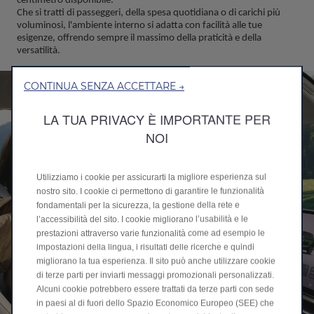
centimetro disponibile.
Che si tratti di passeggeri, della spesa quotidiana o di carichi più 
voluminosi, l'ambiente interno si adatta con facilità alle tue 
esigenze, offrendo sempre il massimo della praticità e della 
versatilità.
CONTINUA SENZA ACCETTARE →
LA TUA PRIVACY È IMPORTANTE PER
NOI
Utilizziamo i cookie per assicurarti la migliore esperienza sul
nostro sito. I cookie ci permettono di garantire le funzionalità
fondamentali per la sicurezza, la gestione della rete e
l’accessibilità del sito. I cookie migliorano l’usabilità e le
prestazioni attraverso varie funzionalità come ad esempio le
impostazioni della lingua, i risultati delle ricerche e quindi
migliorano la tua esperienza. Il sito può anche utilizzare cookie
di terze parti per inviarti messaggi promozionali personalizzati.
Alcuni cookie potrebbero essere trattati da terze parti con sede
in paesi al di fuori dello Spazio Economico Europeo (SEE) che