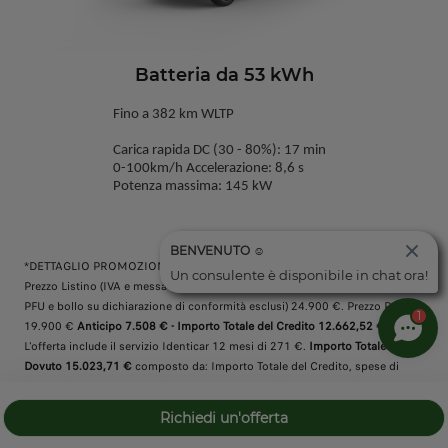
Batteria da 53 kWh
Fino a 382 km WLTP
Carica rapida DC (30 - 80%): 17 min
0-100km/h Accelerazione: 8,6 s
Potenza massima: 145 kW
BENVENUTO ☺️
*DETTAGLIO PROMOZIONE: Es. di finanziamento LeapValue su B03X BEV:
Un consulente è disponibile in chat ora!
Prezzo Listino (IVA e messa su strada incluse, IPT, kit sicurezza + contributo
PFU e bollo su dichiarazione di conformità esclusi) 24.900 €. Prezzo Promo
1
19.900 €
Anticipo 7.508 € - Importo Totale del Credito 12.662,52 €.
L'offerta include il servizio Identicar 12 mesi di 271 €.
Importo Totale
Dovuto 15.023,71 €
composto da: Importo Totale del Credito, spese di
istruttoria 420 €, Interessi 1.764,48 €, spese di incasso mensili 4 €,
imposta sostitutiva sul contratto da addebitare sulla prima rata di 32,71 €.
Richiedi un'offerta
Tale importo è da restituirsi in n° 36 rate come segue: n° 35 rate da 129 € e
una
Rata Finale Residua
(pari al Valore Garantito Futuro)
10.476, €
incluse