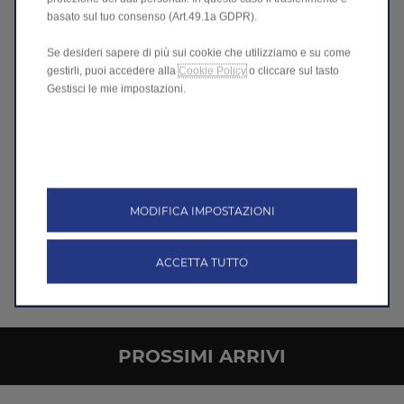
basato sul tuo consenso (Art.49.1a GDPR).
Se desideri sapere di più sui cookie che utilizziamo e su come
gestirli, puoi accedere alla
Cookie Policy
o cliccare sul tasto
Gestisci le mie impostazioni.
MODIFICA IMPOSTAZIONI
Nuova B03X
ACCETTA TUTTO
Scopri B03X
>
PROSSIMI ARRIVI