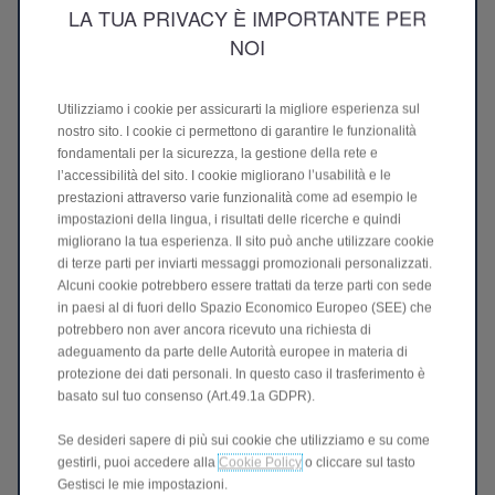
LA TUA PRIVACY È IMPORTANTE PER
NOI
La tua Leapmotor, sempre in
Utilizziamo i cookie per assicurarti la migliore esperienza sul
nostro sito. I cookie ci permettono di garantire le funzionalità
evoluzione
fondamentali per la sicurezza, la gestione della rete e
l’accessibilità del sito. I cookie migliorano l’usabilità e le
Aggiornamenti software remoti per
prestazioni attraverso varie funzionalità come ad esempio le
migliorare sicurezza e funzionalità.
impostazioni della lingua, i risultati delle ricerche e quindi
Un aggiornamento OTA consente di aggiornare il
migliorano la tua esperienza. Il sito può anche utilizzare cookie
software di un'auto da remoto, senza visitare il
di terze parti per inviarti messaggi promozionali personalizzati.
concessionario. I veicoli connessi ricevono
Alcuni cookie potrebbero essere trattati da terze parti con sede
aggiornamenti tramite Internet, consentendo ai
in paesi al di fuori dello Spazio Economico Europeo (SEE) che
potrebbero non aver ancora ricevuto una richiesta di
produttori di correggere bug, migliorare la sicurezza,
adeguamento da parte delle Autorità europee in materia di
ottimizzare i sistemi di assistenza alla guida e
protezione dei dati personali. In questo caso il trasferimento è
aggiungere nuove funzionalità.
basato sul tuo consenso (Art.49.1a GDPR).
Questa tecnologia garantisce che il veicolo si evolva nel
tempo, rimanga conforme agli ultimi standard di
Se desideri sapere di più sui cookie che utilizziamo e su come
sicurezza e software e si adatti continuamente alle
gestirli, puoi accedere alla
Cookie Policy
o cliccare sul tasto
esigenze del conducente. È simile agli aggiornamenti
Gestisci le mie impostazioni.