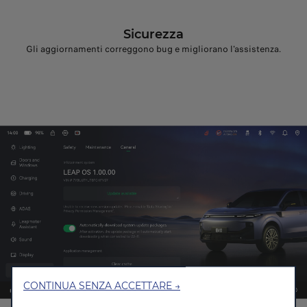
Sicurezza
Gli aggiornamenti correggono bug e migliorano l'assistenza.
CONTINUA SENZA ACCETTARE →