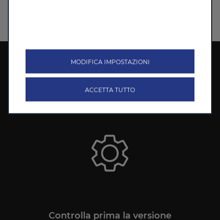
regolari degli smartphone, ma per la tua auto,
mantenendola più sicura, più efficiente e sempre
aggiornata.
AGGIORNA LA TUA AUTO
MODIFICA IMPOSTAZIONI
Un nuovo LEAP OS rende la tua auto più
intelligente.
ACCETTA TUTTO
Controlla prima la versione