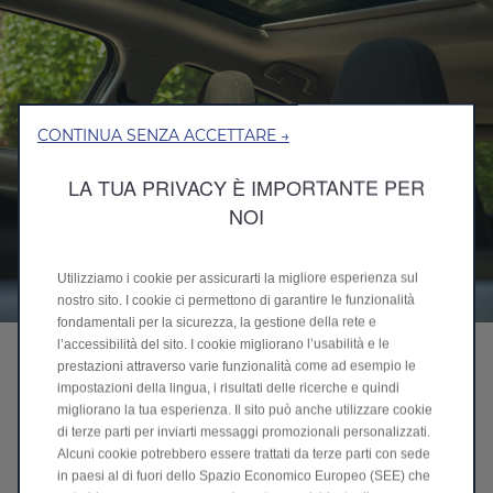
CONTINUA SENZA ACCETTARE →
LA TUA PRIVACY È IMPORTANTE PER
NOI
Utilizziamo i cookie per assicurarti la migliore esperienza sul
nostro sito. I cookie ci permettono di garantire le funzionalità
fondamentali per la sicurezza, la gestione della rete e
l’accessibilità del sito. I cookie migliorano l’usabilità e le
TETTO PANORAMICO E TENDINA
prestazioni attraverso varie funzionalità come ad esempio le
ELETTRICA
impostazioni della lingua, i risultati delle ricerche e quindi
migliorano la tua esperienza. Il sito può anche utilizzare cookie
Goditi un interno più luminoso
di terze parti per inviarti messaggi promozionali personalizzati.
Il tetto panoramico amplia l'interno e riempie l'abitacolo
Alcuni cookie potrebbero essere trattati da terze parti con sede
di luce naturale, creando un'atmosfera luminosa e
in paesi al di fuori dello Spazio Economico Europeo (SEE) che