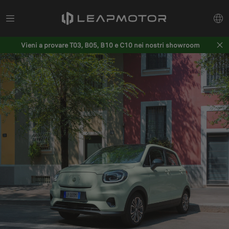
Vieni a provare T03, B05, B10 e C10 nei nostri showroom