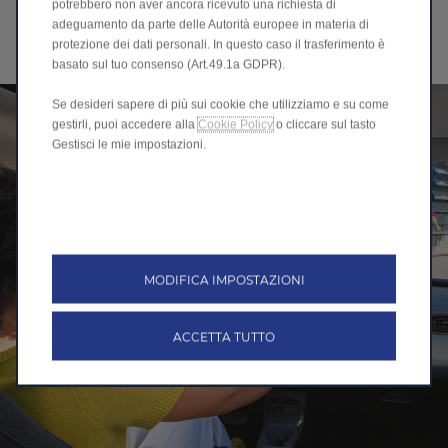
potrebbero non aver ancora ricevuto una richiesta di
piacevole in ogni viaggio. La tendina elettrica offre una
adeguamento da parte delle Autorità europee in materia di
protezione rapida dal sole e consente di controllare
protezione dei dati personali. In questo caso il trasferimento è
facilmente luce e calore.
basato sul tuo consenso (Art.49.1a GDPR).
Se desideri sapere di più sui cookie che utilizziamo e su come
gestirli, puoi accedere alla
Cookie Policy
o cliccare sul tasto
Gestisci le mie impostazioni.
MODIFICA IMPOSTAZIONI
ACCETTA TUTTO