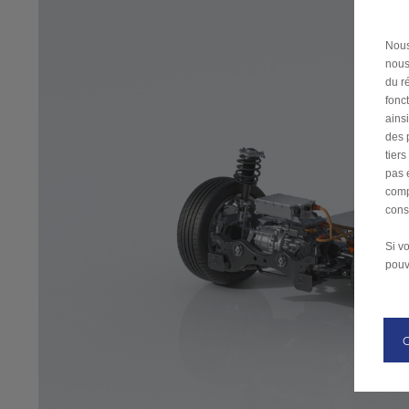
Nous
nous
du ré
fonc
ains
des 
tier
pas 
comp
cons
Si v
pouv