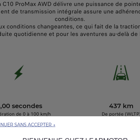
 la C10 ProMax AWD délivre une puissance de pointe
ent de transmission intégrale assure une adhérenc
conditions.
ux conditions changeantes, ce qui fait de la tract
duite quotidienne et pour les aventures au-delà de la
,00 secondes
437 km
ération de 0 à 100 km/h
De portée (WLTP
INUER SANS ACCEPTER →