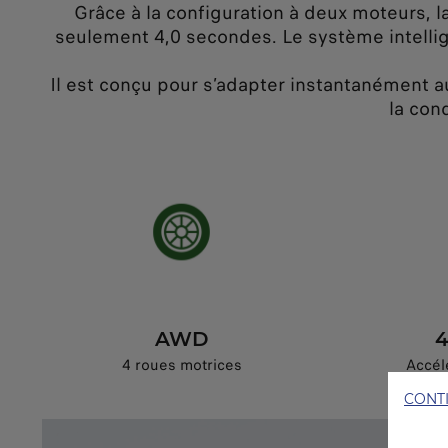
Grâce à la configuration à deux moteurs,
seulement 4,0 secondes. Le système intellig
Il est conçu pour s’adapter instantanément a
la con
AWD
4
4 roues motrices
Accél
CONT