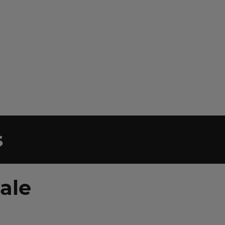
s
ale