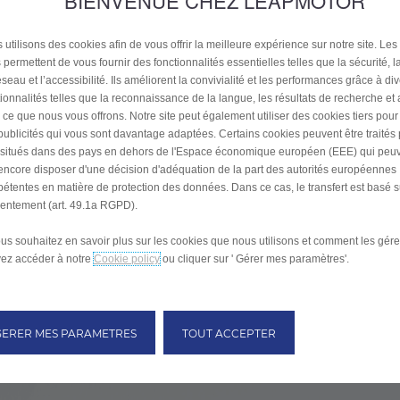
BIENVENUE CHEZ LEAPMOTOR
 utilisons des cookies afin de vous offrir la meilleure expérience sur notre site. Les
 permettent de vous fournir des fonctionnalités essentielles telles que la sécurité, l
seau et l’accessibilité. Ils améliorent la convivialité et les performances grâce à di
tionnalités telles que la reconnaissance de la langue, les résultats de recherche et
i ce que nous vous offrons. Notre site peut également utiliser des cookies tiers pou
publicités qui vous sont davantage adaptées. Certains cookies peuvent être traités
s situés dans des pays en dehors de l'Espace économique européen (EEE) qui peu
encore disposer d'une décision d'adéquation de la part des autorités européennes
étentes en matière de protection des données. Dans ce cas, le transfert est basé s
entement (art. 49.1a RGPD).
ous souhaitez en savoir plus sur les cookies que nous utilisons et comment les gére
ez accéder à notre
Cookie policy
ou cliquer sur ' Gérer mes paramètres'.
GERER MES PARAMETRES
TOUT ACCEPTER