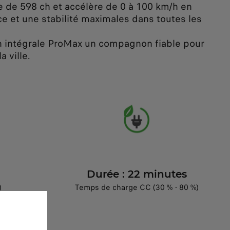
 de 598 ch et accélère de 0 à 100 km/h en
e et une stabilité maximales dans toutes les
ion intégrale ProMax un compagnon fiable pour
 ville.
Durée : 22 minutes
)
Temps de charge CC (30 % - 80 %)