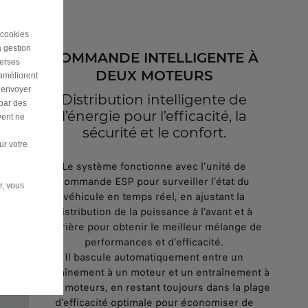
 cookies
a gestion
COMMANDE INTELLIGENTE À
verses
DEUX MOTEURS
 améliorent
r envoyer
Distribution intelligente de
 par des
l’énergie pour l’efficacité, la
vent ne
sécurité et le confort.
ur votre
Le système fonctionne avec l’unité de
commande ESP pour surveiller l’état du
r, vous
véhicule en temps réel, en ajustant la
distribution de la puissance à l’avant et à
l’arrière pour obtenir le meilleur mélange de
performances et d’efficacité.
Il bascule automatiquement entre un
entraînement à un moteur et un entraînement à
deux moteurs, en restant toujours dans la plage
d’efficacité optimale pour économiser de