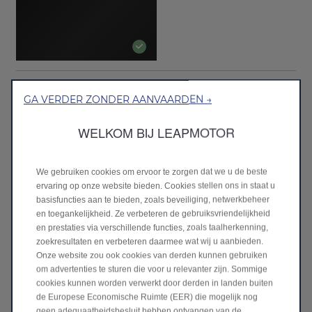
Standaarduitrusting
GA VERDER ZONDER AANVAARDEN →
Bekleding & Stoelen
WELKOM BIJ LEAPMOTOR
Interieur
Infotainment
We gebruiken cookies om ervoor te zorgen dat we u de beste
Leapmotor App mogelijkheden
ervaring op onze website bieden. Cookies stellen ons in staat u
Banden en velgen
basisfuncties aan te bieden, zoals beveiliging, netwerkbeheer
en toegankelijkheid. Ze verbeteren de gebruiksvriendelijkheid
Veiligheid & techniek
en prestaties via verschillende functies, zoals taalherkenning,
ADAS systemen
zoekresultaten en verbeteren daarmee wat wij u aanbieden.
Onze website zou ook cookies van derden kunnen gebruiken
Laden
om advertenties te sturen die voor u relevanter zijn. Sommige
cookies kunnen worden verwerkt door derden in landen buiten
Technische specificaties
de Europese Economische Ruimte (EER) die mogelijk nog
geen adequaatheidsbesluit hebben ontvangen van de