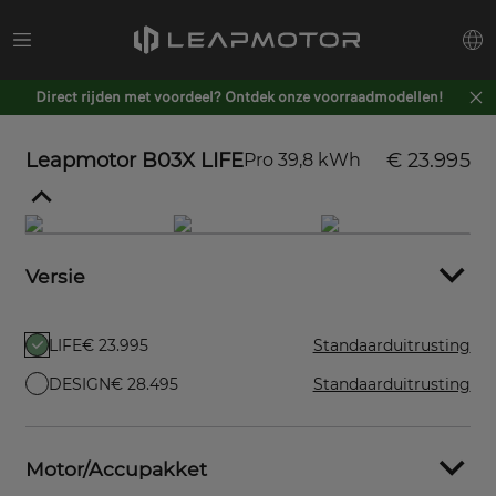
Direct rijden met voordeel? Ontdek onze voorraadmodellen!
Leapmotor B03X LIFE
€ 23.995
Pro 39,8 kWh
Versie
LIFE
€ 23.995
Standaarduitrusting
DESIGN
€ 28.495
Standaarduitrusting
Motor/Accupakket