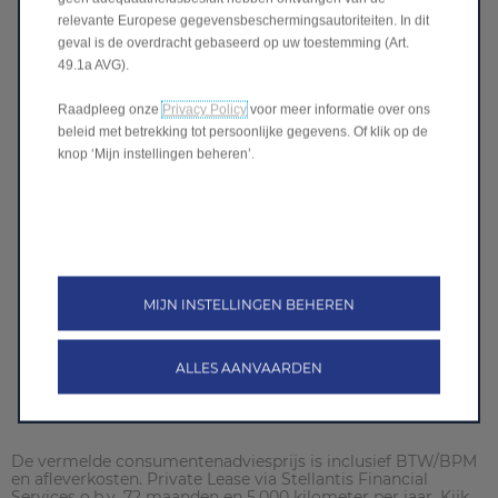
Motorisering
relevante Europese gegevensbeschermingsautoriteiten. In dit
Prestaties
geval is de overdracht gebaseerd op uw toestemming (Art.
49.1a AVG).
Verbruik
Laadmogelijkheden
Raadpleeg onze
Privacy Policy
voor meer informatie over ons
beleid met betrekking tot persoonlijke gegevens. Of klik op de
Laadtijden
knop ‘Mijn instellingen beheren’.
Afmetingen
Inhoud bagegeruimte
Gewichten & asbelasting
MIJN INSTELLINGEN BEHEREN
Vraag een offerte aan
ALLES AANVAARDEN
De vermelde consumentenadviesprijs is inclusief BTW/BPM
en afleverkosten. Private Lease via Stellantis Financial
Services o.b.v. 72 maanden en 5.000 kilometer per jaar. Kijk