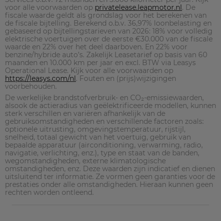
voor alle voorwaarden op
privatelease.leapmotor.nl
. De
fiscale waarde geldt als grondslag voor het berekenen van
de fiscale bijtelling. Berekend o.b.v. 36,97% loonbelasting en
gebaseerd op bijtellingstarieven van 2026: 18% voor volledig
elektrische voertuigen over de eerste €30.000 van de fiscale
waarde en 22% over het deel daarboven. En 22% voor
benzine/hybride auto’s. Zakelijk Leasetarief op basis van 60
maanden en 10.000 km per jaar en excl. BTW via Leasys
Operational Lease. Kijk voor alle voorwaarden op
https://leasys.com/nl
. Fouten en (prijs)wijzigingen
voorbehouden.
De werkelijke brandstofverbruik- en CO₂-emissiewaarden,
alsook de actieradius van geëlektrificeerde modellen, kunnen
sterk verschillen en variëren afhankelijk van de
gebruiksomstandigheden en verschillende factoren zoals:
optionele uitrusting, omgevingstemperatuur, rijstijl,
snelheid, totaal gewicht van het voertuig, gebruik van
bepaalde apparatuur (airconditioning, verwarming, radio,
navigatie, verlichting, enz.), type en staat van de banden,
wegomstandigheden, externe klimatologische
omstandigheden, enz. Deze waarden zijn indicatief en dienen
uitsluitend ter informatie. Ze vormen geen garanties voor de
prestaties onder alle omstandigheden. Hieraan kunnen geen
rechten worden ontleend.