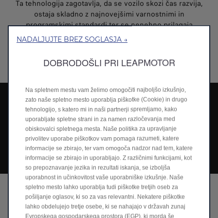
Ta tehnologija zagotavlja, da se vozilo skozi čas razvija,
ostaja skladno z najnovejšimi varnostnimi in
programskimi standardi ter se nenehno prilagaja
potrebam voznika. Podobno je kot pri pametnih
NADALJUJTE BREZ SOGLASJA →
telefonih, ki redno prejemajo posodobitve, vendar za vaš
avto, da ostane varnejši, učinkovitejši in vedno
DOBRODOŠLI PRI LEAPMOTOR
posodobljen.
Na spletnem mestu vam želimo omogočiti najboljšo izkušnjo,
POSODOBITE SVOJ AVTOMOBIL
zato naše spletno mesto uporablja piškotke (Cookie) in drugo
tehnologijo, s katero mi in naši partnerji spremljamo, kako
Povsem nov operacijski sistem LEAP je tu, da bo
uporabljate spletne strani in za namen razločevanja med
vaš avtomobil naredil še pametnejši in vožnja še
obiskovalci spletnega mesta. Naše politika za upravljanje
bolj gladka!
privolitev uporabe piškotkov vam pomaga razumeti, katere
Sledite tem hitrim korakom, da preverite,
informacije se zbirajo, ter vam omogoča nadzor nad tem, katere
prenesete in namestite posodobitev – traja le nekaj
informacije se zbirajo in uporabljajo. Z različnimi funkcijami, kot
minut.
so prepoznavanje jezika in rezultati iskanja, se izboljša
uporabnost in učinkovitost vaše uporabniške izkušnje. Naše
spletno mesto lahko uporablja tudi piškotke tretjih oseb za
pošiljanje oglasov, ki so za vas relevantni. Nekatere piškotke
lahko obdelujejo tretje osebe, ki se nahajajo v državah zunaj
Evropskega gospodarskega prostora (EGP), ki morda še