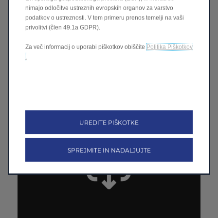
nimajo odločitve ustreznih evropskih organov za varstvo
podatkov o ustreznosti. V tem primeru prenos temelji na vaši
privolitvi (člen 49.1a GDPR).
Za več informacij o uporabi piškotkov obiščite
Politika Piškotkov
.
Najprej preverite svojo različico
Pojdite v Nastavitve → System → General, da preverite, ali je
vaše vozilo posodobljeno.
UREDITE PIŠKOTKE
SPREJMITE IN NADALJUJTE