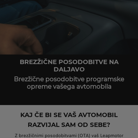
BREZŽIČNE POSODOBITVE NA
DALJAVO
Brezžične posodobitve programske
opreme vašega avtomobila
KAJ ČE BI SE VAŠ AVTOMOBIL
RAZVIJAL SAM OD SEBE?
Z brezžičnimi posodobitvami (OTA) vaš Leapmotor