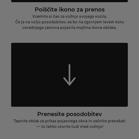
Poiščite ikono za prenos
Vzemite si čas za vožnjo svojega vozila.
Če je na voljo posodobitev, se bo na zgornjem levem kotu
osrednjega zaslona pojavila majhna ikona oblaka.
Prenesite posodobitev
Tapnite oblak za prikaz pojavnega okna in začnite prenašati
— to lahko storite tudi med vožnjo!