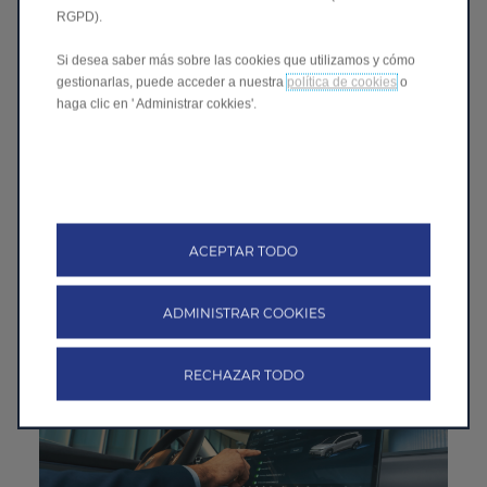
RGPD).
Si desea saber más sobre las cookies que utilizamos y cómo
gestionarlas, puede acceder a nuestra
política de cookies
o
haga clic en ' Administrar cokkies'.
Cargador inalámbrico frontal
Carga el smartphone de forma inalámbrica en la primera fila
gracias a la base de carga integrada.
ACEPTAR TODO
Simplemente coloca tu teléfono y se cargará, sin cables, sin
problemas. Perfectos para días ocupados.
ADMINISTRAR COOKIES
RECHAZAR TODO