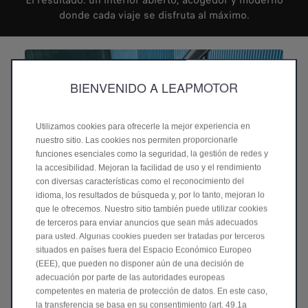
El resultado: un interior abierto, acogedor y moderno
donde cada viaje se disfruta al máximo.
BIENVENIDO A LEAPMOTOR
Utilizamos cookies para ofrecerle la mejor experiencia en
nuestro sitio. Las cookies nos permiten proporcionarle
funciones esenciales como la seguridad, la gestión de redes y
la accesibilidad. Mejoran la facilidad de uso y el rendimiento
con diversas características como el reconocimiento del
idioma, los resultados de búsqueda y, por lo tanto, mejoran lo
Luz ambiental pulsante en cascada
que le ofrecemos. Nuestro sitio también puede utilizar cookies
La iluminación ambiental multimodo en cascada mejora la
de terceros para enviar anuncios que sean más adecuados
inmersión interior, ofreciendo expriencias sensoriales
para usted. Algunas cookies pueden ser tratadas por terceros
distintas a través de modos personalizables.
situados en países fuera del Espacio Económico Europeo
(EEE), que pueden no disponer aún de una decisión de
adecuación por parte de las autoridades europeas
competentes en materia de protección de datos. En este caso,
la transferencia se basa en su consentimiento (art. 49.1a