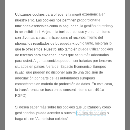
Utilizamos cookies para ofrecerle la mejor experiencia en
nuestro sitio. Las cookies nos permiten proporcionarle
funciones esenciales como la seguridad, la gestión de redes y
Tu Leapmotor, siempre a la última
la accesibilidad. Mejoran la facilidad de uso y el rendimiento
con diversas características como el reconocimiento del
Actualizaciones remotas para mejorar
idioma, los resultados de búsqueda y, por lo tanto, mejoran lo
seguridad y experiencia.
que le ofrecemos. Nuestro sitio también puede utilizar cookies
de terceros para enviar anuncios que sean más adecuados
Una actualización OTA permite actualizar el software de
para usted. Algunas cookies pueden ser tratadas por terceros
un coche de forma remota, sin visitar el concesionario.
situados en países fuera del Espacio Económico Europeo
Los vehículos conectados reciben actualizaciones a
(EEE), que pueden no disponer aún de una decisión de
través de Internet, lo que nos permite mejorar la
adecuación por parte de las autoridades europeas
seguridad, optimizar los sistemas de asistencia a la
competentes en materia de protección de datos. En este caso,
conducción y añadir nuevas funciones.
la transferencia se basa en su consentimiento (art. 49.1a
Esta tecnología garantiza que el vehículo evolucione con
RGPD).
el tiempo, cumpla con los últimos estándares de
seguridad y software y se adapte continuamente a las
Si desea saber más sobre las cookies que utilizamos y cómo
necesidades del conductor. Es similar a cómo los
gestionarlas, puede acceder a nuestra
política de cookies
o
haga clic en ' Administrar cokkies'.
teléfonos inteligentes reciben actualizaciones
periódicas, pero para tu coche. Lo mantiene más