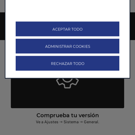
seguro, más eficiente y siempre actualizado.
ACTUALIZA TU COCHE
ACEPTAR TODO
Un nuevo LEAP OS hace tu coche más inteligente.
ADMINISTRAR COOKIES
RECHAZAR TODO
Comprueba tu versión
Ve a Ajustes → Sistema → General.