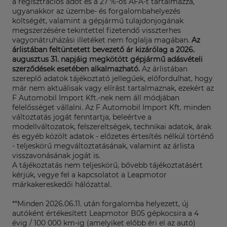
a regisztrációs adót és a 27 %-os ÁFÁ-t tartalmazza,
ugyanakkor az üzembe- és forgalombahelyezés
költségét, valamint a gépjármű tulajdonjogának
megszerzésére tekintettel fizetendő visszterhes
vagyonátruházási illetéket nem foglalja magában.
Az
árlistában feltüntetett bevezető ár kizárólag a 2026.
augusztus 31. napjáig megkötött gépjármű adásvételi
szerződések esetében alkalmazható.
Az árlistában
szereplő adatok tájékoztató jellegűek, előfordulhat, hogy
már nem aktuálisak vagy elírást tartalmaznak, ezekért az
F Automobil Import Kft.-nek nem áll módjában
felelősséget vállalni. Az F Automobil Import Kft. minden
változtatás jogát fenntartja, beleértve a
modellváltozatok, felszereltségek, technikai adatok, árak
és egyéb közölt adatok - előzetes értesítés nélkül történő
- teljeskörű megváltoztatásának, valamint az árlista
visszavonásának jogát is.
A tájékoztatás nem teljeskörű, bővebb tájékoztatásért
kérjük, vegye fel a kapcsolatot a Leapmotor
márkakereskedői hálózattal.
**Minden 2026.06.11. után forgalomba helyezett, új
autóként értékesített Leapmotor B05 gépkocsira a 4
évig / 100 000 km-ig (amelyiket előbb éri el az autó)