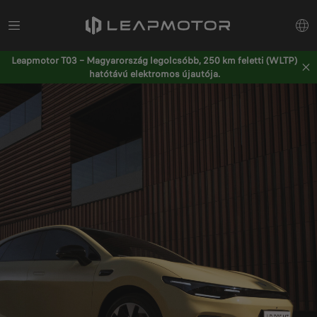
Leapmotor T03 – Magyarország legolcsóbb, 250 km feletti (WLTP)
hatótávú elektromos újautója.