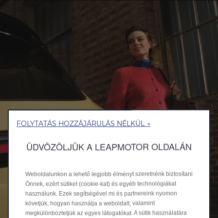
FOLYTATÁS HOZZÁJÁRULÁS NÉLKÜL →
ÜDVÖZÖLJÜK A LEAPMOTOR OLDALÁN
Weboldalunkon a lehető legjobb élményt szeretnénk biztosítani
Önnek, ezért sütiket (cookie-kat) és egyéb technológiákat
használunk. Ezek segítségével mi és partnereink nyomon
követjük, hogyan használja a weboldalt, valamint
megkülönböztetjük az egyes látogatókat. A sütik használatára