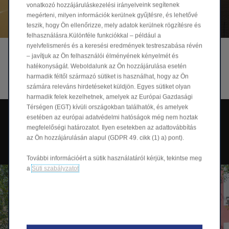
vonatkozó hozzájáruláskezelési irányelveink segítenek
megérteni, milyen információk kerülnek gyűjtésre, és lehetővé
teszik, hogy Ön ellenőrizze, mely adatok kerülnek rögzítésre és
felhasználásra.Különféle funkciókkal – például a
nyelvfelismerés és a keresési eredmények testreszabása révén
– javítjuk az Ön felhasználói élményének kényelmét és
Tovább a részletekért
hatékonyságát. Weboldalunk az Ön hozzájárulása esetén
harmadik féltől származó sütiket is használhat, hogy az Ön
számára releváns hirdetéseket küldjön. Egyes sütiket olyan
harmadik felek kezelhetnek, amelyek az Európai Gazdasági
Térségen (EGT) kívüli országokban találhatók, és amelyek
Magyarország legolcsóbb 250 km
esetében az európai adatvédelmi hatóságok még nem hoztak
megfelelőségi határozatot. Ilyen esetekben az adattovábbítás
(WLTP) feletti hatótávú
az Ön hozzájárulásán alapul (GDPR 49. cikk (1) a) pont).
elektromos újautója
További információért a sütik használatáról kérjük, tekintse meg
a
Süti szabályzatot