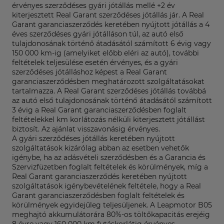
érvényes szerződéses gyári jótállás mellé +2 év
kiterjesztett Real Garant szerződéses jótállás jár. A Real
Garant garanciaszerződés keretében nyújtott jótállás a 4
éves szerződéses gyári jótálláson túl, az autó első
tulajdonosának történő átadásától számított 6 évig vagy
150 000 km-ig (amelyiket előbb eléri az autó), további
feltételek teljesülése esetén érvényes, és a gyári
szerződéses jótálláshoz képest a Real Garant
garanciaszerződésben meghatározott szolgáltatásokat
tartalmazza. A Real Garant szerződéses jótállás továbbá
az autó első tulajdonosának történő átadásától számított
3 évig a Real Garant garanciaszerződésben foglalt
feltételekkel km korlátozás nélküli kiterjesztett jótállást
biztosít. Az ajánlat visszavonásig érvényes.
A gyári szerződéses jótállás keretében nyújtott
szolgáltatások kizárólag abban az esetben vehetők
igénybe, ha az adásvételi szerződésben és a Garancia és
Szervizfüzetben foglalt feltételek és körülmények, míg a
Real Garant garanciaszerződés keretében nyújtott
szolgáltatások igénybevételének feltétele, hogy a Real
Garant garanciaszerződésben foglalt feltételek és
körülmények egyidejűleg teljesüljenek. A Leapmotor B05
meghajtó akkumulátorára 80%-os töltőkapacitás erejéig
8 évre vagy 160 000 km futáskorlátig érvényes