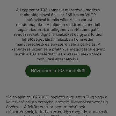
A Leapmotor T03 kompakt méretével, modern
technológiájával és akár 265 km-es WLTP
hatótávjával ideális választás a városi
mindennapokra. A teljesen elektromos modell
tágas utasteret, intelligens vezetéstámogató
rendszereket, digitális kijelzőket és gyors töltési
lehetőséget kínál, miközben könnyedén
manőverezhető és egyszerű vele a parkolás. A
karakteres dizájn és a praktikus megoldások együtt
teszik a T03-at elérhető és korszerű elektromos
mobilitási alternatívává.
Bővebben a T03 modellről
*Jelen ajánlat 2026.06.11. napjától augusztus 31-ig vagy a
következő árlista hatályba lépéséig, illetve visszavonásig
érvényes. A feltüntetett ár nem minősülnek
ajánlattételnek, forintban értendő; a megadott bruttó ár