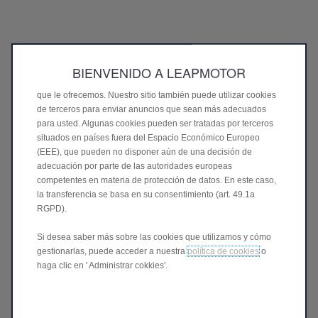
Utilizamos cookies para ofrecerle la mejor experiencia en
nuestro sitio. Las cookies nos permiten proporcionarle
funciones esenciales como la seguridad, la gestión de redes y
la accesibilidad. Mejoran la facilidad de uso y el rendimiento
con diversas características como el reconocimiento del
BIENVENIDO A LEAPMOTOR
idioma, los resultados de búsqueda y, por lo tanto, mejoran lo
que le ofrecemos. Nuestro sitio también puede utilizar cookies
de terceros para enviar anuncios que sean más adecuados
para usted. Algunas cookies pueden ser tratadas por terceros
situados en países fuera del Espacio Económico Europeo
(EEE), que pueden no disponer aún de una decisión de
adecuación por parte de las autoridades europeas
competentes en materia de protección de datos. En este caso,
la transferencia se basa en su consentimiento (art. 49.1a
RGPD).
Si desea saber más sobre las cookies que utilizamos y cómo
gestionarlas, puede acceder a nuestra
política de cookies
o
haga clic en ' Administrar cokkies'.