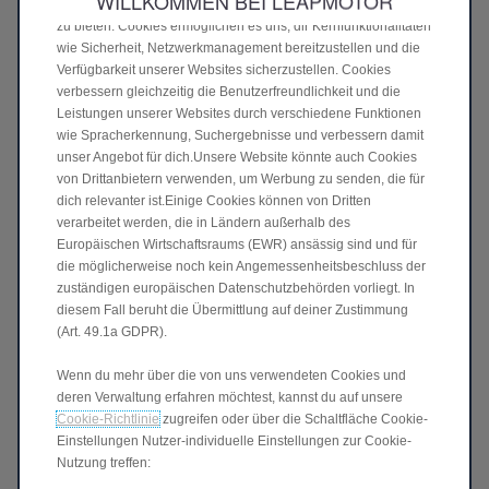
WILLKOMMEN BEI LEAPMOTOR
„Tools“), um dir das bestmögliche Erlebnis auf unserer Website
zu bieten. Cookies ermöglichen es uns, dir Kernfunktionalitäten
Garantie- und Serviceheft
wie Sicherheit, Netzwerkmanagement bereitzustellen und die
Verfügbarkeit unserer Websites sicherzustellen. Cookies
Garantie- und Serviceheft
verbessern gleichzeitig die Benutzerfreundlichkeit und die
Leistungen unserer Websites durch verschiedene Funktionen
wie Spracherkennung, Suchergebnisse und verbessern damit
unser Angebot für dich.Unsere Website könnte auch Cookies
Rettungskarten
von Drittanbietern verwenden, um Werbung zu senden, die für
dich relevanter ist.Einige Cookies können von Dritten
T03
verarbeitet werden, die in Ländern außerhalb des
C10
Europäischen Wirtschaftsraums (EWR) ansässig sind und für
die möglicherweise noch kein Angemessenheitsbeschluss der
C10 HYBID EV
zuständigen europäischen Datenschutzbehörden vorliegt. In
B10
diesem Fall beruht die Übermittlung auf deiner Zustimmung
(Art. 49.1a GDPR).
B10 HYBRID EV
Wenn du mehr über die von uns verwendeten Cookies und
deren Verwaltung erfahren möchtest, kannst du auf unsere
Notfalleinsatzleitfaden
Cookie-Richtlinie
zugreifen oder über die Schaltfläche Cookie-
Einstellungen Nutzer-individuelle Einstellungen zur Cookie-
T03
Nutzung treffen: