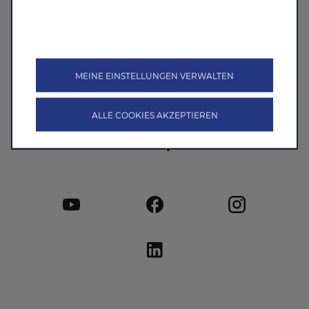
C10
C10 HYBRID EV
B10
B10 HYBRID EV
MEINE EINSTELLUNGEN VERWALTEN
ALLE COOKIES AKZEPTIEREN
Follow Leapmotor