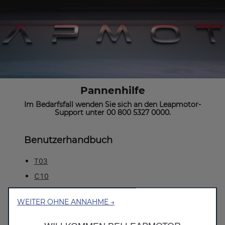
Pannenhilfe
Im Bedarfsfall wenden Sie sich an den Leapmotor-
Support unter 00 800 5327 0000.
Benutzerhandbuch
T03
C10
C10 HYBRID EV
WEITER OHNE ANNAHME →
B10
Wir verwenden Cookies und/oder andere Tracking‑Tools (die