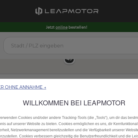
Jetzt
online
bestellen!
ER OHNE ANNAHME →
WILLKOMMEN BEI LEAPMOTOR
verwenden Cookies und/oder andere Tracking‑Tools (die „Tools“), um dir das best
bnis auf unserer Website zu bieten. Cookies ermöglichen es uns, dir Kernfunktional
erheit, Netzwerkmanagement bereitzustellen und die Verfügbarkeit unserer Websit
erzustellen. Cookies verbessern gleichzeitig die Benutzerfreundlichkeit und die Le