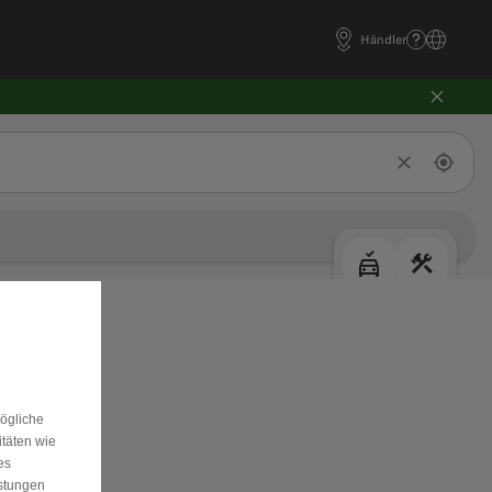
Händler
mögliche
itäten wie
es
istungen