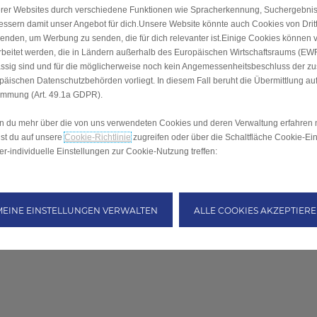
rer Websites durch verschiedene Funktionen wie Spracherkennung, Suchergebni
essern damit unser Angebot für dich.Unsere Website könnte auch Cookies von Drit
enden, um Werbung zu senden, die für dich relevanter ist.Einige Cookies können v
rbeitet werden, die in Ländern außerhalb des Europäischen Wirtschaftsraums (EW
ssig sind und für die möglicherweise noch kein Angemessenheitsbeschluss der z
päischen Datenschutzbehörden vorliegt. In diesem Fall beruht die Übermittlung auf
immung (Art. 49.1a GDPR).
 du mehr über die von uns verwendeten Cookies und deren Verwaltung erfahren 
st du auf unsere
Cookie-Richtlinie
zugreifen oder über die Schaltfläche Cookie-Ei
er-individuelle Einstellungen zur Cookie-Nutzung treffen:
MEINE EINSTELLUNGEN VERWALTEN
ALLE COOKIES AKZEPTIER