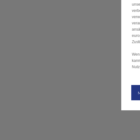
unse
verb
verw
vera
ansä
euro
Zust
Wenn
kann
Nutz