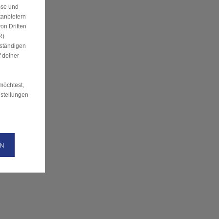
sse und
tanbietern
on Dritten
R)
uständigen
 deiner
möchtest,
nstellungen
EN