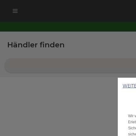
WEIT
Wir 
Erle
Sich
sich