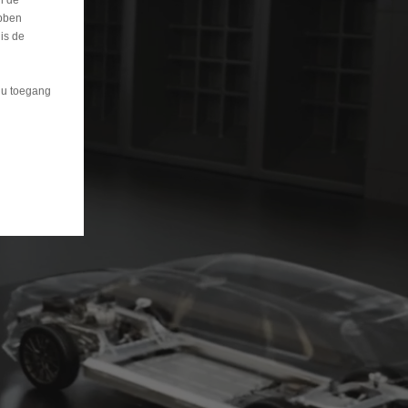
n de
bben
is de
t u toegang