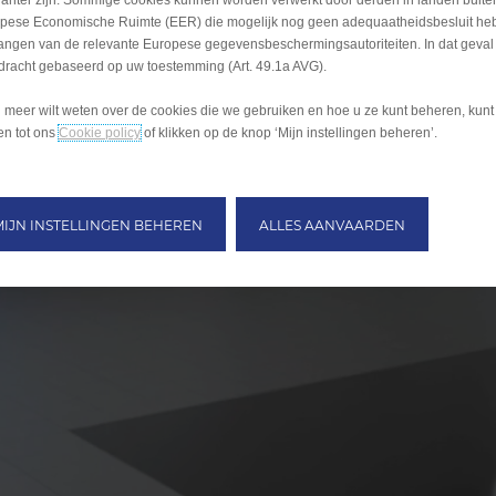
vanter zijn. Sommige cookies kunnen worden verwerkt door derden in landen buite
pese Economische Ruimte (EER) die mogelijk nog geen adequaatheidsbesluit he
angen van de relevante Europese gegevensbeschermingsautoriteiten. In dat geval 
dracht gebaseerd op uw toestemming (Art. 49.1a AVG).
u meer wilt weten over de cookies die we gebruiken en hoe u ze kunt beheren, kun
gen tot ons
Cookie policy
of klikken op de knop ‘Mijn instellingen beheren’.
MIJN INSTELLINGEN BEHEREN
ALLES AANVAARDEN