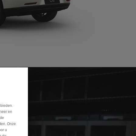
 bieden.
eheer en
nde
eden. Onze
oor u