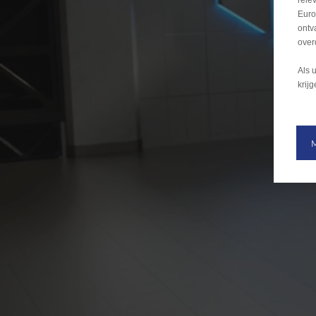
rele
Euro
ontv
over
Als 
krij