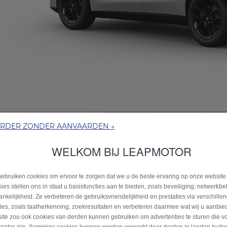
ERDER ZONDER AANVAARDEN →
WELKOM BIJ LEAPMOTOR
ebruiken cookies om ervoor te zorgen dat we u de beste ervaring op onze website
ies stellen ons in staat u basisfuncties aan te bieden, zoals beveiliging, netwerkb
ankelijkheid. Ze verbeteren de gebruiksvriendelijkheid en prestaties via verschille
ties, zoals taalherkenning, zoekresultaten en verbeteren daarmee wat wij u aanbi
ite zou ook cookies van derden kunnen gebruiken om advertenties te sturen die v