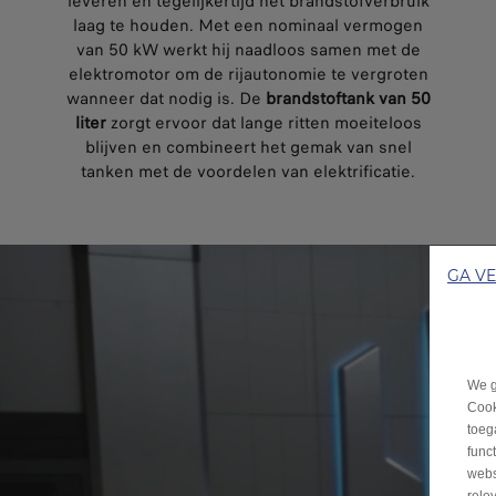
leveren en tegelijkertijd het brandstofverbruik
laag te houden. Met een nominaal vermogen
van 50 kW werkt hij naadloos samen met de
elektromotor om de rijautonomie te vergroten
wanneer dat nodig is. De
brandstoftank van 50
liter
zorgt ervoor dat lange ritten moeiteloos
blijven en combineert het gemak van snel
tanken met de voordelen van elektrificatie.
GA V
We g
Cook
toeg
func
webs