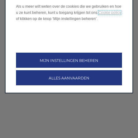
Als u meer wilt weten over de cookies die we gebruiken en hoe
u ze kunt beheren, kunt u toegang krijgen tot ons
Cookie policy
of klikken op de knop ‘Mijn instellingen beheren’.
MIJN INSTELLINGEN BEHEREN
ALLES AANVAARDEN