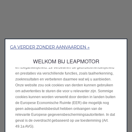
GA VERDER ZONDER AANVAARDEN →
We gebruiken cookies om ervoor te zorgen dat we u de beste
ervaring op onze website bieden. Cookies stellen ons in staat u
WELKOM BIJ LEAPMOTOR
basisfuncties aan te bieden, zoals beveiliging, netwerkbeheer
en toegankelijkheid. Ze verbeteren de gebruiksvriendelijkheid
en prestaties via verschillende functies, zoals taalherkenning,
zoekresultaten en verbeteren daarmee wat wij u aanbieden.
Onze website zou ook cookies van derden kunnen gebruiken
om advertenties te sturen die voor u relevanter zijn. Sommige
cookies kunnen worden verwerkt door derden in landen buiten
de Europese Economische Ruimte (EER) die mogelijk nog
geen adequaatheidsbesluit hebben ontvangen van de
relevante Europese gegevensbeschermingsautoriteiten. In dat
geval is de overdracht gebaseerd op uw toestemming (Art.
49.1a AVG).