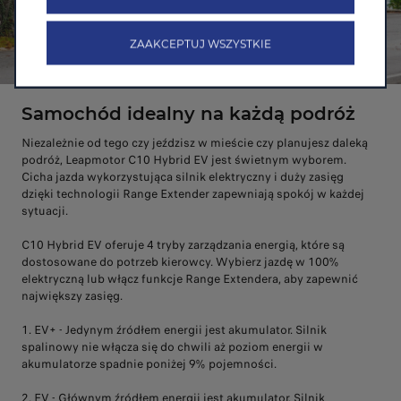
ZAAKCEPTUJ WSZYSTKIE
Samochód idealny na każdą podróż
Niezależnie od tego czy jeździsz w mieście czy planujesz daleką
podróż, Leapmotor C10 Hybrid EV jest świetnym wyborem.
Cicha jazda wykorzystująca silnik elektryczny i duży zasięg
dzięki technologii Range Extender zapewniają spokój w każdej
sytuacji.
C10 Hybrid EV oferuje 4 tryby zarządzania energią, które są
dostosowane do potrzeb kierowcy. Wybierz jazdę w 100%
elektryczną lub włącz funkcje Range Extendera, aby zapewnić
największy zasięg.
1. EV+ - Jedynym źródłem energii jest akumulator. Silnik
spalinowy nie włącza się do chwili aż poziom energii w
akumulatorze spadnie poniżej 9% pojemności.
2. EV - Głównym źródłem energii jest akumulator. Silnik