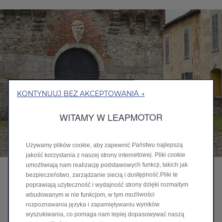
KONTYNUUJ BEZ AKCEPTOWANIA →
WITAMY W LEAPMOTOR
Używamy plików cookie, aby zapewnić Państwu najlepszą
jakość korzystania z naszej strony internetowej. Pliki cookie
umożliwiają nam realizację podstawowych funkcji, takich jak
Podróżuj w ciszy i komforcie
bezpieczeństwo, zarządzanie siecią i dostępność.Pliki te
poprawiają użyteczność i wydajność strony dzięki rozmaitym
Leapmotor C10 Hybrid EV sprawia, że kierowca czuje się jak w
wbudowanym w nie funkcjom, w tym możliwości
100% elektryku. Jazda jest cicha, dynamiczna i płynna. Łączy w
rozpoznawania języka i zapamiętywaniu wyników
sobie najlepsze cechy prowadzenia pojazdu elektrycznego z
wyszukiwania, co pomaga nam lepiej dopasowywać naszą
niezależnością i wolnością podróżowania pojazdem