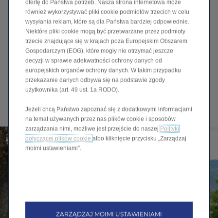
ofertę do Państwa potrzeb. Nasza strona internetowa może
spalinowym. Leapmotor C10 Hybrid EV napędzany jest
również wykorzystywać pliki cookie podmiotów trzecich w celu
silnikiem elektrycznym o mocy 215 KM i momencie obrotowym
wysyłania reklam, które są dla Państwa bardziej odpowiednie.
320 Nm.
Niektóre pliki cookie mogą być przetwarzane przez podmioty
Dzięki możliwości ładowania akumulatora prądem stałym DC
trzecie znajdujące się w krajach poza Europejskim Obszarem
odzyskanie 50% pojemności baterii trwa jedynie 18 minut.
Gospodarczym (EOG), które mogły nie otrzymać jeszcze
Pozwala to cieszyć się długimi podróżami bez konieczności
decyzji w sprawie adekwatności ochrony danych od
długich postojów. Dostępne jest również ładowanie AC, a
europejskich organów ochrony danych. W takim przypadku
dodatkowo kierowca zawsze może po prostu zatankować na
przekazanie danych odbywa się na podstawie zgody
tradycyjnej stacji paliw, korzystając z 50-litrowego zbiornika
użytkownika (art. 49 ust. 1a RODO).
paliwa.
Jeżeli chcą Państwo zapoznać się z dodatkowymi informacjami
na temat używanych przez nas plików cookie i sposobów
zarządzania nimi, możliwe jest przejście do naszej
Polityki
dotyczącej plików cookie
albo kliknięcie przycisku „Zarządzaj
moimi ustawieniami”.
ZARZĄDZAJ MOIMI USTAWIENIAMI