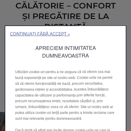
CĂLĂTORIE – CONFORT
ȘI PREGĂTIRE DE LA
DISTANȚĂ
CONTINUAȚI FĂRĂ ACCEPT →
APRECIEM INTIMITATEA
DUMNEAVOASTRA
ÎN TIMPUL CĂLĂTORIEI –
Utilizăm cookie-uri pentru a ne asigura că vă oferim cea mai
bună experiență pe site-ul nostru web. Cookie-urile ne permit
CONTROL INTELIGENT ȘI
să vă oferim funcționalități de bază, precum securitatea,
gestionarea rețelei și accesibilitatea. Acestea îmbunătățesc
INFOTAINMENT
capacitatea de utilizare și performanța prin diferite funcții,
precum recunoașterea limbii, rezultatele căutării și, prin
urmare, îmbunătățesc ceea ce vă oferim. Site-ul nostru web ar
putea utiliza cookie-uri terță parte pentru a trimite reclame care
sunt mai relevante pentru dumneavoastră.
Dacă doriți să aflați mai multe despre cookie-urile pe care le