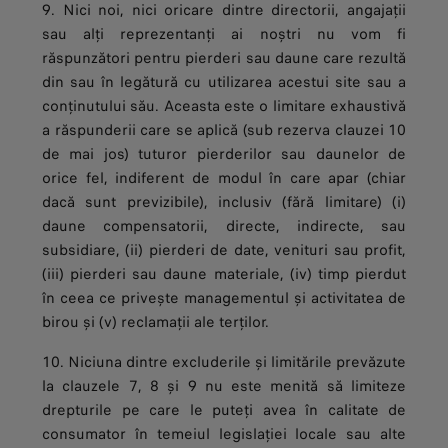
9. Nici noi, nici oricare dintre directorii, angajații
sau alți reprezentanți ai noștri nu vom fi
răspunzători pentru pierderi sau daune care rezultă
din sau în legătură cu utilizarea acestui site sau a
conținutului său. Aceasta este o limitare exhaustivă
a răspunderii care se aplică (sub rezerva clauzei 10
de mai jos) tuturor pierderilor sau daunelor de
orice fel, indiferent de modul în care apar (chiar
dacă sunt previzibile), inclusiv (fără limitare) (i)
daune compensatorii, directe, indirecte, sau
subsidiare, (ii) pierderi de date, venituri sau profit,
(iii) pierderi sau daune materiale, (iv) timp pierdut
în ceea ce privește managementul și activitatea de
birou și (v) reclamații ale terților.
10. Niciuna dintre excluderile și limitările prevăzute
la clauzele 7, 8 și 9 nu este menită să limiteze
drepturile pe care le puteți avea în calitate de
consumator în temeiul legislației locale sau alte