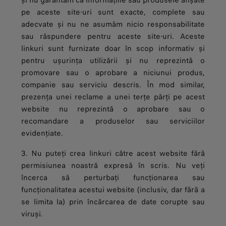
și nu garantăm că informațiile sau produsele afișate
pe aceste site-uri sunt exacte, complete sau
adecvate și nu ne asumăm nicio responsabilitate
sau răspundere pentru aceste site-uri. Aceste
linkuri sunt furnizate doar în scop informativ și
pentru ușurința utilizării și nu reprezintă o
promovare sau o aprobare a niciunui produs,
companie sau serviciu descris. În mod similar,
prezența unei reclame a unei terțe părți pe acest
website nu reprezintă o aprobare sau o
recomandare a produselor sau serviciilor
evidențiate.
3. Nu puteți crea linkuri către acest website fără
permisiunea noastră expresă în scris. Nu veți
încerca să perturbați funcționarea sau
funcționalitatea acestui website (inclusiv, dar fără a
se limita la) prin încărcarea de date corupte sau
viruși.