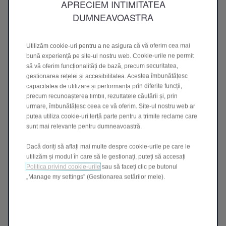
APRECIEM INTIMITATEA
produse sau drepturi de autor ale deținătorilor lor
DUMNEAVOASTRA
respectivi. Noi nu acordăm nicio permisiune cu
privire la utilizarea oricăreia dintre acestea, iar o
astfel de utilizare poate constitui o încălcare a
Utilizăm cookie-uri pentru a ne asigura că vă oferim cea mai
drepturilor titularului.
bună experiență pe site-ul nostru web. Cookie-urile ne permit
să vă oferim funcționalități de bază, precum securitatea,
gestionarea rețelei și accesibilitatea. Acestea îmbunătățesc
capacitatea de utilizare și performanța prin diferite funcții,
Declarație de exonerare a răspunderii
precum recunoașterea limbii, rezultatele căutării și, prin
urmare, îmbunătățesc ceea ce vă oferim. Site-ul nostru web ar
6. Nu garantăm că acest website va funcționa fără
putea utiliza cookie-uri terță parte pentru a trimite reclame care
întreruperi sau fără erori sau că va fi lipsit de viruși
sunt mai relevante pentru dumneavoastră.
informatici sau alte aplicații dăunătoare. Nu vom fi
răspunzători dacă, din orice motiv, acest website
Dacă doriți să aflați mai multe despre cookie-urile pe care le
nu este disponibil în anumite momente sau pentru
utilizăm și modul în care să le gestionați, puteți să accesați
Politica privind cookie-urile
sau să faceți clic pe butonul
anumite perioade.
„Manage my settings” (Gestionarea setărilor mele).
7. Furnizăm acest website „as is” și nu facem
declarații sau garanții de niciun fel cu privire la
acest website sau la conținutul său și declinăm