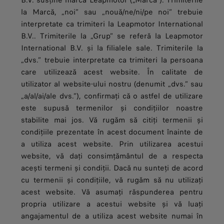
B.V. susține marca Leapmotor („Marca”). Trimiterile
la Marcă, „noi” sau „nouă/ne/ni/pe noi” trebuie
interpretate ca trimiteri la Leapmotor International
B.V.. Trimiterile la „Grup” se referă la Leapmotor
International B.V. și la filialele sale. Trimiterile la
„dvs.” trebuie interpretate ca trimiteri la persoana
care utilizează acest website. În calitate de
utilizator al website-ului nostru (denumit „dvs.” sau
„a/al/ai/ale dvs.”), confirmați că o astfel de utilizare
este supusă termenilor și condițiilor noastre
stabilite mai jos. Vă rugăm să citiți termenii și
condițiile prezentate în acest document înainte de
a utiliza acest website. Prin utilizarea acestui
website, vă dați consimțământul de a respecta
acești termeni și condiții. Dacă nu sunteți de acord
cu termenii și condițiile, vă rugăm să nu utilizați
acest website. Vă asumați răspunderea pentru
propria utilizare a acestui website și vă luați
angajamentul de a utiliza acest website numai în