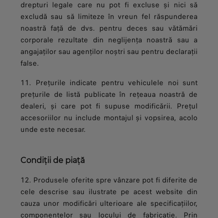
drepturi legale care nu pot fi excluse și nici să
excludă sau să limiteze în vreun fel răspunderea
noastră față de dvs. pentru deces sau vătămări
corporale rezultate din neglijența noastră sau a
angajaților sau agenților noștri sau pentru declarații
false.
11. Prețurile indicate pentru vehiculele noi sunt
prețurile de listă publicate în rețeaua noastră de
dealeri, și care pot fi supuse modificării. Prețul
accesoriilor nu include montajul și vopsirea, acolo
unde este necesar.
Condiții de piață
12. Produsele oferite spre vânzare pot fi diferite de
cele descrise sau ilustrate pe acest website din
cauza unor modificări ulterioare ale specificațiilor,
componentelor sau locului de fabricație. Prin