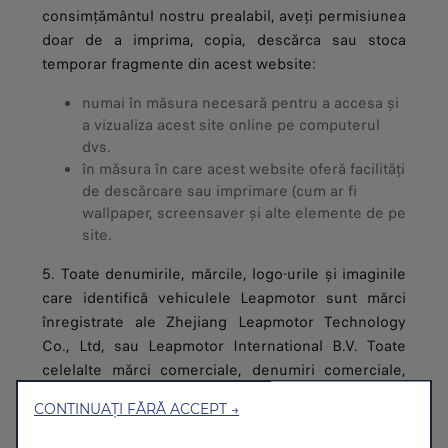
consimțământul nostru prealabil, aveți permisiunea
doar de a imprima, copia, descărca sau stoca
temporar fragmente din acest website:
numai în măsura necesară pentru a accesa și
a vizualiza acest site online pe computerul
dvs.
în măsura în care acest website oferă facilități
de descărcare sau imprimare (cum ar fi
wallpaper, screensaver și alte elemente de pe
site.
5. Toate denumirile, mărcile, logo-urile și imaginile
care identifică vehiculele Leapmotor sunt mărci
înregistrate ale Zhejiang Leapmotor Technology
Co., Ltd, sau Leapmotor International B.V. Toate
celelalte mărci comerciale, denumiri comerciale,
denumiri și titluri de produse și drepturi de autor
CONTINUAȚI FĂRĂ ACCEPT →
utilizate în cadrul acestui site sunt mărci
comerciale, denumiri comerciale, denumiri de