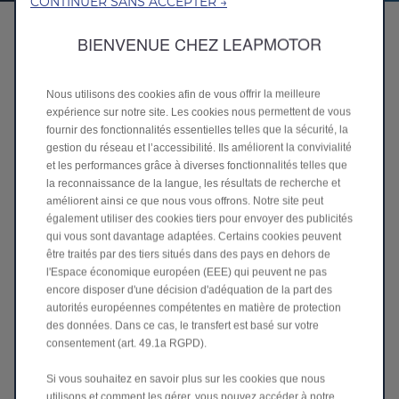
CONTINUER SANS ACCEPTER →
ProMax BATTERIE
BIENVENUE CHEZ LEAPMOTOR
Nous utilisons des cookies afin de vous offrir la meilleure
expérience sur notre site. Les cookies nous permettent de vous
fournir des fonctionnalités essentielles telles que la sécurité, la
gestion du réseau et l’accessibilité. Ils améliorent la convivialité
et les performances grâce à diverses fonctionnalités telles que
la reconnaissance de la langue, les résultats de recherche et
améliorent ainsi ce que nous vous offrons. Notre site peut
également utiliser des cookies tiers pour envoyer des publicités
qui vous sont davantage adaptées. Certains cookies peuvent
être traités par des tiers situés dans des pays en dehors de
434 km
l'Espace économique européen (EEE) qui peuvent ne pas
Autonomie WLTP
encore disposer d'une décision d'adéquation de la part des
autorités européennes compétentes en matière de protection
des données. Dans ce cas, le transfert est basé sur votre
consentement (art. 49.1a RGPD).
Si vous souhaitez en savoir plus sur les cookies que nous
utilisons et comment les gérer, vous pouvez accéder à notre