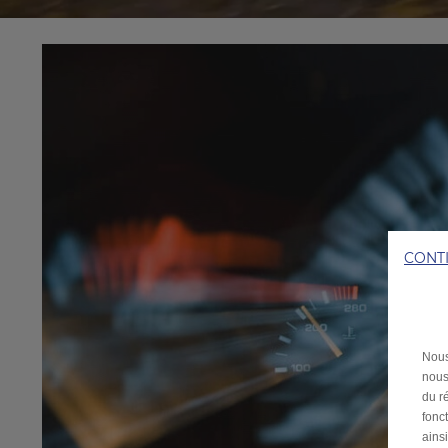
CONT
Nous
nous
du ré
fonc
ains