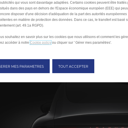
publicités qui vous sont davantage adaptées. Certains cookies peuvent être traités
s situés dans des pays en dehors de l'Espace économique européen (EEE) qui peu
encore disposer d'une décision d'adéquation de la part des autorités européennes
étentes en matière de protection des données. Dans ce cas, le transfert est basé s
entement (art. 49.1a RGPD).
ous souhaitez en savoir plus sur les cookies que nous utilisons et comment les gére
ez accéder à notre
Cookie policy
ou cliquer sur ' Gérer mes paramètres'.
GERER MES PARAMETRES
TOUT ACCEPTER