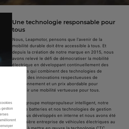
Une technologie responsable pour
tous
Nous, Leapmotor, pensons que l'avenir de la
mobilité durable doit être accessible à tous. Et
depuis la création de notre marque en 2015, nous
avons relevé le défi de démocratiser la mobilité
électrique en développant continuellement des
produits qui combinent des technologies de
pointe, des innovations respectueuses de
l'environnement et un prix abordable pour
redéfinir une mobilité vertueuse pour tous.
Notre groupe motopropulseur intelligent, notre
 cookies
pack de batteries et nos technologies de gestion
a gestion
verses
sont tous développés en interne et nous avons été
 améliorent
la première entreprise de véhicules électriques au
r envoyer
monde à mettre en œuvre la technologie CTC