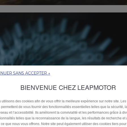
INUER SANS ACCEPTER →
BIENVENUE CHEZ LEAPMOTOR
 utilisons des cookies afin de vous offrir la meilleure expérience sur notre site. Les
 permettent de vous fournir des fonctionnalités essentielles telles que la sécurité, l
seau et l’accessibilité. Ils améliorent la convivialité et les performances grâce à di
tionnalités telles que la reconnaissance de la langue, les résultats de recherche et
i ce que nous vous offrons. Notre site peut également utiliser des cookies tiers pou