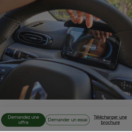
Demandez une
Télécharger une
LA SÉCURITÉ DANS LES MOINDRES
Demander un essai
offre
brochure
Le choix intelligent
DÉTAILS